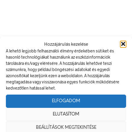
választhatók
válasz
ki
ki
Ártartomány:
Ártartomány:
144
Ft
–
336
Ft
144
Ft
–
336
Ft
Hozzájárulás kezelése
144 Ft
144 Ft
OPCIÓK VÁLASZTÁSA
Ennek
OPCIÓK VÁLASZTÁSA
Ennek
A lehető legjobb felhasználói élmény érdekében sütiket és
-
-
a
a
336 Ft
336 Ft
hasonló technológiákat használunk az eszközinformációk
terméknek
termé
tárolására és/vagy elérésére. A hozzájárulás lehetővé teszi
több
több
számunkra, hogy például böngészési adatokat és egyedi
variációja
variáci
azonosítókat kezeljünk ezen a weboldalon. A hozzájárulás
van.
van.
megtagadása vagy visszavonása egyes funkciók működésére
A
A
kedvezőtlen hatással lehet.
változatok
változa
a
a
termékoldalon
termék
ELFOGADOM
választhatók
válasz
ki
ki
ELUTASÍTOM
BEÁLLÍTÁSOK MEGTEKINTÉSE