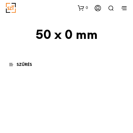
0
50 x 0 mm
SZŰRÉS