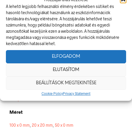
A lehető legjobb felhasználói élmény érdekében sütiket és
hasonló technológiákat használunk az eszközinformációk
Hallásvédő használata kötelező!
tárolására és/vagy elérésére. A hozzájárulás lehetővé teszi
A rendelkező jel olyan biztonsági jel, amely meghatározott
számunkra, hogy például böngészési adatokat és egyedi
magatartást ír elő.
azonosítókat kezeljünk ezen a weboldalon. A hozzájárulás
A termék megfelel a 2/1998. (I. 16.) MüM rendelet a
megtagadása vagy visszavonása egyes funkciók működésére
munkahelyen alkalmazandó biztonsági és egészségvédelmi
kedvezőtlen hatással lehet.
jelzésekről szóló jogszabálynak
ELFOGADOM
Méretek
ELUTASÍTOM
20 × 20 mm
BEÁLLÍTÁSOK MEGTEKINTÉSE
Alapanyag
Cookie Policy
Privacy Statement
öntapadó
Méret
100 x 0 mm
,
20 x 20 mm
,
50 x 0 mm