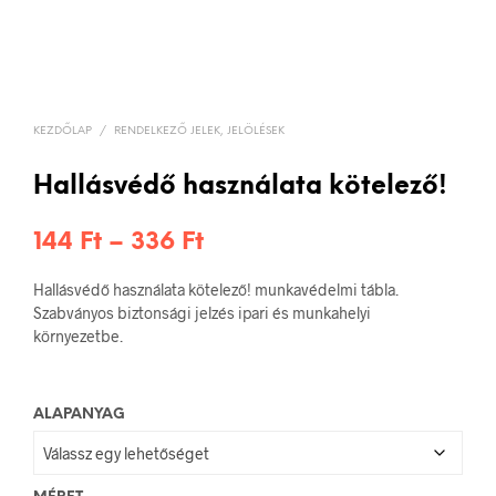
KEZDŐLAP
/
RENDELKEZŐ JELEK, JELÖLÉSEK
Hallásvédő használata kötelező!
Ártartomány:
144
Ft
–
336
Ft
144 Ft
Hallásvédő használata kötelező! munkavédelmi tábla.
-
Szabványos biztonsági jelzés ipari és munkahelyi
környezetbe.
336 Ft
ALAPANYAG