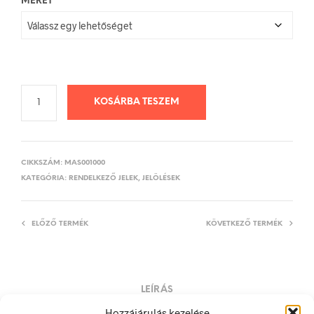
MÉRET
KOSÁRBA TESZEM
CIKKSZÁM:
MAS001000
KATEGÓRIA:
RENDELKEZŐ JELEK, JELÖLÉSEK
ELŐZŐ TERMÉK
KÖVETKEZŐ TERMÉK
LEÍRÁS
Hozzájárulás kezelése
TOVÁBBI INFORMÁCIÓK