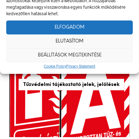
azonosítókat kezeljünk ezen a weboldalon. A hozzájárulás
megtagadása vagy visszavonása egyes funkciók működésére
Érintésvédelmi jelek, jelölések
kedvezőtlen hatással lehet.
ELFOGADOM
ELUTASÍTOM
BEÁLLÍTÁSOK MEGTEKINTÉSE
Cookie Policy
Privacy Statement
Tűzvédelmi tájékoztató jelek, jelölések