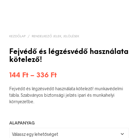
KEZDŐLAP
/
RENDELKEZŐ JELEK, JELÖLÉSEK
Fejvédő és légzésvédő használata
kötelező!
Ártartomány:
144
Ft
–
336
Ft
144 Ft
Fejvédő és légzésvédő használata kötelező! munkavédelmi
-
tábla. Szabványos biztonsági jelzés ipari és munkahelyi
környezetbe.
336 Ft
ALAPANYAG