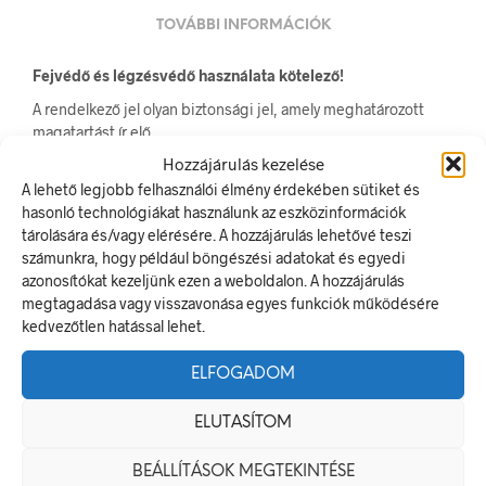
TOVÁBBI INFORMÁCIÓK
Fejvédő és légzésvédő használata kötelező!
A rendelkező jel olyan biztonsági jel, amely meghatározott
magatartást ír elő.
A termék megfelel a 2/1998. (I. 16.) MüM rendelet a
Hozzájárulás kezelése
munkahelyen alkalmazandó biztonsági és egészségvédelmi
A lehető legjobb felhasználói élmény érdekében sütiket és
jelzésekről szóló jogszabálynak
hasonló technológiákat használunk az eszközinformációk
tárolására és/vagy elérésére. A hozzájárulás lehetővé teszi
Méretek
számunkra, hogy például böngészési adatokat és egyedi
azonosítókat kezeljünk ezen a weboldalon. A hozzájárulás
20 × 20 mm
megtagadása vagy visszavonása egyes funkciók működésére
kedvezőtlen hatással lehet.
Alapanyag
ELFOGADOM
öntapadó
ELUTASÍTOM
Méret
BEÁLLÍTÁSOK MEGTEKINTÉSE