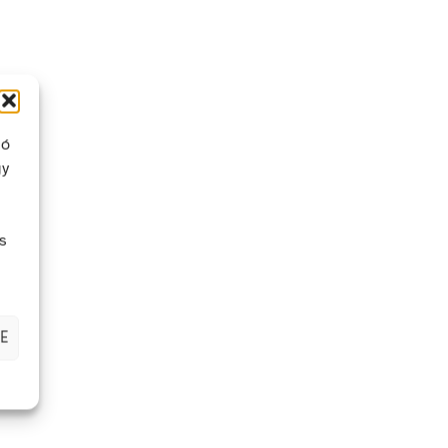
ló
gy
lő.
zandó
s
E