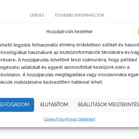
LEÍRÁS
TOVÁBBI INFORMÁCIÓK
Hozzájárulás kezelése
ználata kötelező!
lehető legjobb felhasználói élmény érdekében sütiket és hason
chnológiákat használunk az eszközinformációk tárolására és/va
ő jel olyan biztonsági jel, amely meghatározott magatartást ír e
érésére. A hozzájárulás lehetővé teszi számunkra, hogy például
egfelel a 2/1998. (I. 16.) MüM rendelet a munkahelyen alkalma
ngészési adatokat és egyedi azonosítókat kezeljünk ezen a
 és egészségvédelmi jelzésekről szóló jogszabálynak
boldalon. A hozzájárulás megtagadása vagy visszavonása egye
nkciók működésére kedvezőtlen hatással lehet.
20 × 20 mm
g
öntapadó
ELFOGADOM
ELUTASÍTOM
BEÁLLÍTÁSOK MEGTEKINTÉS
100 x 0 mm
,
20 x 20 mm
,
50 x 0 mm
Cookie Policy
Privacy Statement