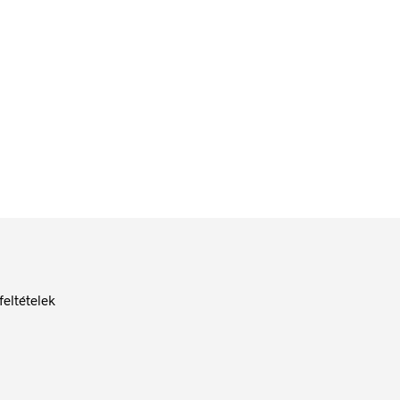
42
Ft
bruttó (nettó:
33
Ft
)
KOSÁRBA TESZEM
feltételek