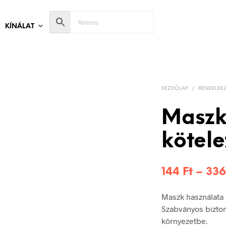
KÍNÁLAT
KEZDŐLAP
/
RENDELKEZ
Maszk
kötele
144
Ft
–
33
Maszk használata 
Szabványos bizton
környezetbe.