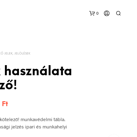
0
Ő JELEK, JELÖLÉSEK
 használata
ző!
Ártartomány:
6
Ft
144 Ft
kötelező! munkavédelmi tábla.
-
sági jelzés ipari és munkahelyi
336 Ft