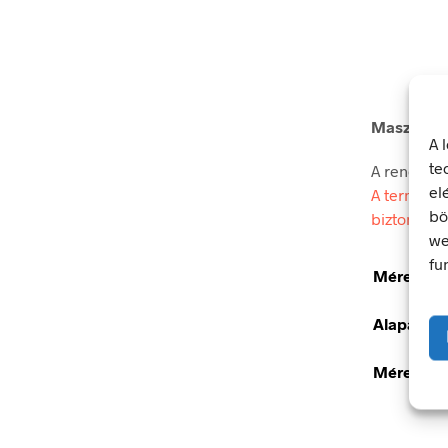
Maszk has
A 
te
A rendelkez
el
A termék m
bö
biztonsági
we
fu
Méretek
Alapanya
Méret