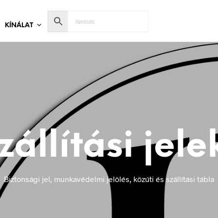
KÍNÁLAT
zállítási jele
Biztonsági jel, munkavédelmi jelölés, közúti és szállítási tábla