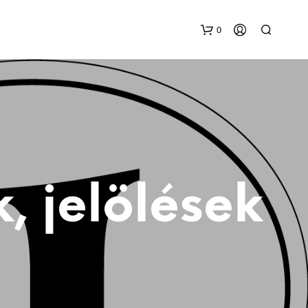
0
k, jelölések