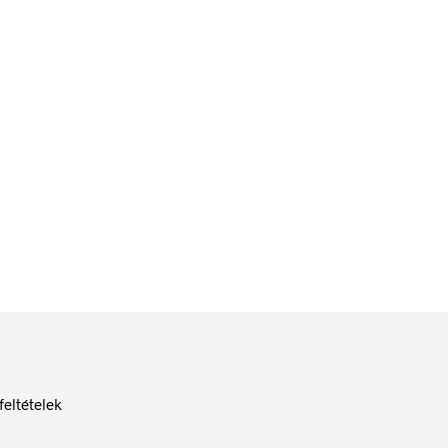
348
Ft
nettó:
274
Ft
)
bruttó (nettó:
274
Ft
)
ESZEM
KOSÁRBA TESZEM
feltételek