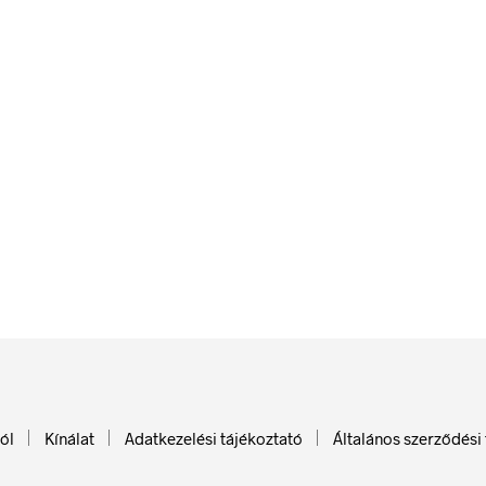
348
Ft
348
Ft
Ft
)
bruttó (nettó:
274
Ft
)
bruttó (
KOSÁRBA TESZEM
KOSÁRBA T
ól
Kínálat
Adatkezelési tájékoztató
Általános szerződési 