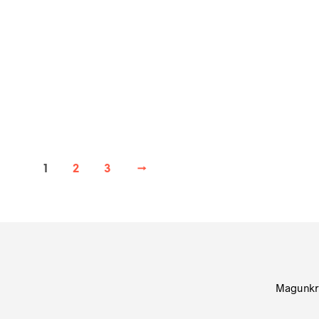
348
Ft
bruttó (nettó:
274
Ft
)
KOSÁRBA TESZEM
348
Ft
bruttó (nettó:
274
KOSÁRBA TESZEM
1
2
3
→
Magunkr