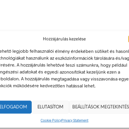
348
Ft
348
Ft
Ft
)
bruttó (nettó:
274
Ft
)
bruttó (
KOSÁRBA TESZEM
KOSÁRBA T
Hozzájárulás kezelése
lehető legjobb felhasználói élmény érdekében sütiket és hason
chnológiákat használunk az eszközinformációk tárolására és/va
érésére. A hozzájárulás lehetővé teszi számunkra, hogy például
ngészési adatokat és egyedi azonosítókat kezeljünk ezen a
boldalon. A hozzájárulás megtagadása vagy visszavonása egye
nkciók működésére kedvezőtlen hatással lehet.
ELFOGADOM
ELUTASÍTOM
BEÁLLÍTÁSOK MEGTEKINTÉS
348
Ft
348
Ft
Ft
)
bruttó (nettó:
274
Ft
)
bruttó (
Cookie Policy
Privacy Statement
KOSÁRBA TESZEM
KOSÁRBA T