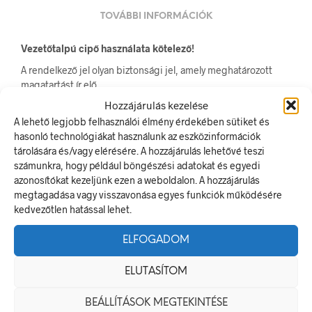
TOVÁBBI INFORMÁCIÓK
Vezetőtalpú cipő használata kötelező!
A rendelkező jel olyan biztonsági jel, amely meghatározott
magatartást ír elő.
A termék megfelel a 2/1998. (I. 16.) MüM rendelet a
Hozzájárulás kezelése
munkahelyen alkalmazandó biztonsági és egészségvédelmi
A lehető legjobb felhasználói élmény érdekében sütiket és
jelzésekről szóló jogszabálynak
hasonló technológiákat használunk az eszközinformációk
tárolására és/vagy elérésére. A hozzájárulás lehetővé teszi
Méretek
számunkra, hogy például böngészési adatokat és egyedi
azonosítókat kezeljünk ezen a weboldalon. A hozzájárulás
20 × 20 mm
megtagadása vagy visszavonása egyes funkciók működésére
kedvezőtlen hatással lehet.
Alapanyag
ELFOGADOM
öntapadó
ELUTASÍTOM
Méret
BEÁLLÍTÁSOK MEGTEKINTÉSE