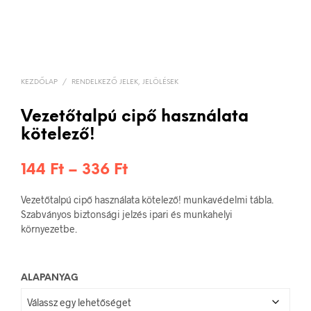
KEZDŐLAP
/
RENDELKEZŐ JELEK, JELÖLÉSEK
Vezetőtalpú cipő használata
kötelező!
Ártartomány:
144
Ft
–
336
Ft
144 Ft
Vezetőtalpú cipő használata kötelező! munkavédelmi tábla.
-
Szabványos biztonsági jelzés ipari és munkahelyi
környezetbe.
336 Ft
ALAPANYAG