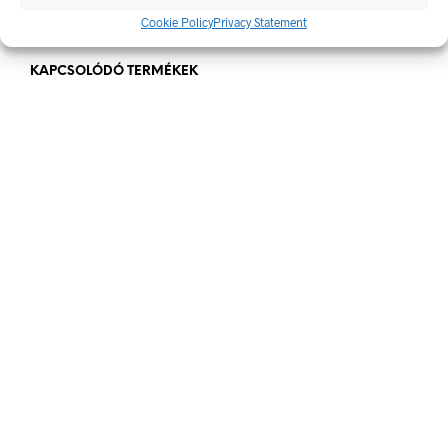
100 x 0 mm
,
20 x 20 mm
,
50 x 0 mm
Cookie Policy
Privacy Statement
KAPCSOLÓDÓ TERMÉKEK
Ártartomány:
576
Ft
–
1.200
Ft