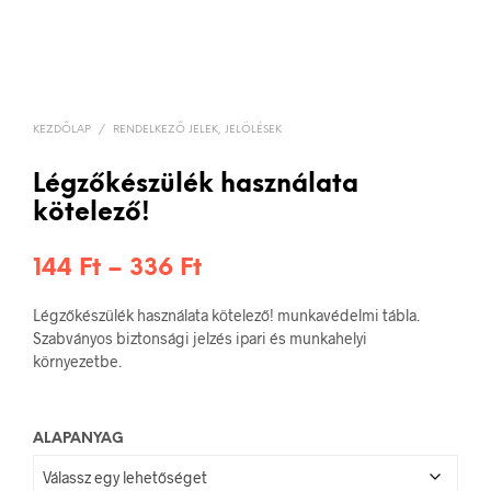
KEZDŐLAP
/
RENDELKEZŐ JELEK, JELÖLÉSEK
Légzőkészülék használata
kötelező!
Ártartomány:
144
Ft
–
336
Ft
144 Ft
Légzőkészülék használata kötelező! munkavédelmi tábla.
-
Szabványos biztonsági jelzés ipari és munkahelyi
környezetbe.
336 Ft
ALAPANYAG