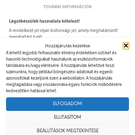
TOVÁBBI INFORMÁCIÓK
Légzőkészülék használata kötelező!
A rendelkező jel olyan biztonsági jel, amely meghatározott
magatartást ír elő.
A termék megfelel a 2/1998. (I. 16.) MüM rendelet a
Hozzájárulás kezelése
munkahelyen alkalmazandó biztonsági és egészségvédelmi
A lehető legjobb felhasználói élmény érdekében sütiket és
jelzésekről szóló jogszabálynak
hasonló technológiákat használunk az eszközinformációk
tárolására és/vagy elérésére. A hozzájárulás lehetővé teszi
Méretek
számunkra, hogy például böngészési adatokat és egyedi
azonosítókat kezeljünk ezen a weboldalon. A hozzájárulás
20 × 20 mm
megtagadása vagy visszavonása egyes funkciók működésére
kedvezőtlen hatással lehet.
Alapanyag
ELFOGADOM
öntapadó
ELUTASÍTOM
Méret
BEÁLLÍTÁSOK MEGTEKINTÉSE