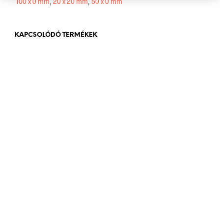
100 x 0 mm
,
20 x 20 mm
,
50 x 0 mm
KAPCSOLÓDÓ TERMÉKEK
3.000
Ft
bruttó (nettó:
2.362
Ft
)