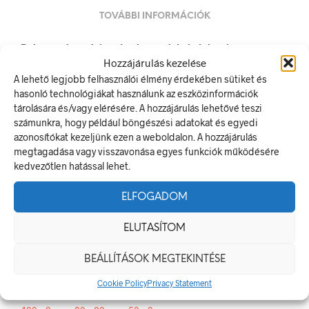
TOVÁBBI INFORMÁCIÓK
Pulzusvédő védőkesztyű használata kötelező!
Hozzájárulás kezelése
A rendelkező jel olyan biztonsági jel, amely meghatározott
A lehető legjobb felhasználói élmény érdekében sütiket és
magatartást ír elő.
hasonló technológiákat használunk az eszközinformációk
A termék megfelel a 2/1998. (I. 16.) MüM rendelet a
tárolására és/vagy elérésére. A hozzájárulás lehetővé teszi
munkahelyen alkalmazandó biztonsági és egészségvédelmi
számunkra, hogy például böngészési adatokat és egyedi
jelzésekről szóló jogszabálynak
azonosítókat kezeljünk ezen a weboldalon. A hozzájárulás
megtagadása vagy visszavonása egyes funkciók működésére
Méretek
kedvezőtlen hatással lehet.
20 × 20 mm
ELFOGADOM
Alapanyag
ELUTASÍTOM
öntapadó
BEÁLLÍTÁSOK MEGTEKINTÉSE
Méret
Cookie Policy
Privacy Statement