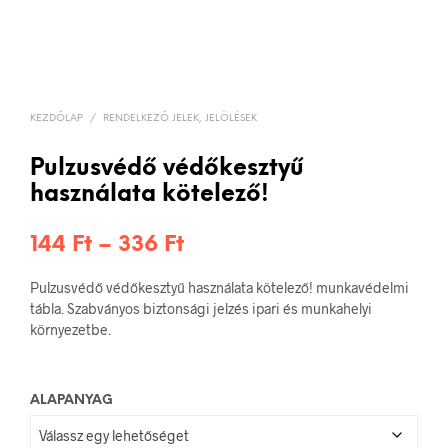
KEZDŐLAP
/
RENDELKEZŐ JELEK, JELÖLÉSEK
Pulzusvédő védőkesztyű
használata kötelező!
Ártartomány:
144
Ft
–
336
Ft
144 Ft
Pulzusvédő védőkesztyű használata kötelező! munkavédelmi
-
tábla. Szabványos biztonsági jelzés ipari és munkahelyi
környezetbe.
336 Ft
ALAPANYAG