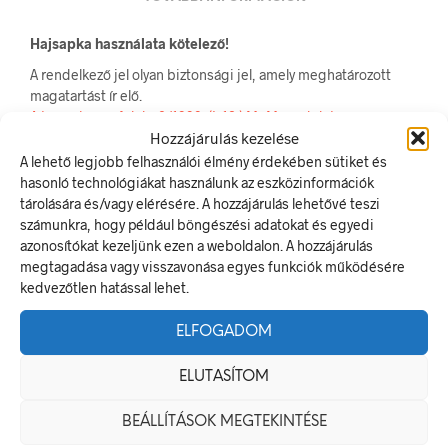
Hajsapka használata kötelező!
A rendelkező jel olyan biztonsági jel, amely meghatározott
magatartást ír elő.
A termék megfelel a 2/1998. (I. 16.) MüM rendelet a
Hozzájárulás kezelése
munkahelyen alkalmazandó biztonsági és egészségvédelmi
jelzésekről szóló jogszabálynak
A lehető legjobb felhasználói élmény érdekében sütiket és
hasonló technológiákat használunk az eszközinformációk
Méretek
tárolására és/vagy elérésére. A hozzájárulás lehetővé teszi
számunkra, hogy például böngészési adatokat és egyedi
20 × 20 mm
azonosítókat kezeljünk ezen a weboldalon. A hozzájárulás
megtagadása vagy visszavonása egyes funkciók működésére
kedvezőtlen hatással lehet.
Alapanyag
ELFOGADOM
öntapadó
ELUTASÍTOM
Méret
BEÁLLÍTÁSOK MEGTEKINTÉSE
100 x 0 mm
,
20 x 20 mm
,
50 x 0 mm