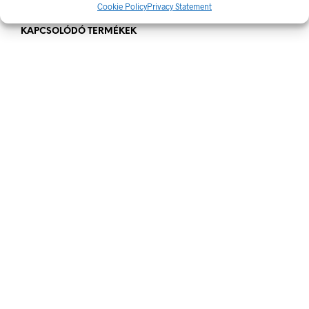
Cookie Policy
Privacy Statement
KAPCSOLÓDÓ TERMÉKEK
144
Ft
bruttó (nettó:
113
Ft
)
KOSÁRBA TESZEM