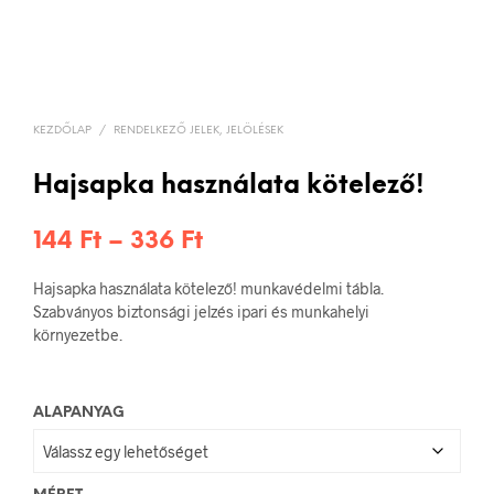
KEZDŐLAP
/
RENDELKEZŐ JELEK, JELÖLÉSEK
Hajsapka használata kötelező!
Ártartomány:
144
Ft
–
336
Ft
144 Ft
Hajsapka használata kötelező! munkavédelmi tábla.
-
Szabványos biztonsági jelzés ipari és munkahelyi
környezetbe.
336 Ft
ALAPANYAG