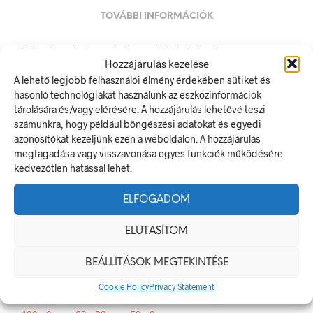
TOVÁBBI INFORMÁCIÓK
Fejvédő és hallásvédő használata kötelező!
Hozzájárulás kezelése
A rendelkező jel olyan biztonsági jel, amely meghatározott
A lehető legjobb felhasználói élmény érdekében sütiket és
magatartást ír elő.
hasonló technológiákat használunk az eszközinformációk
A termék megfelel a 2/1998. (I. 16.) MüM rendelet a
tárolására és/vagy elérésére. A hozzájárulás lehetővé teszi
munkahelyen alkalmazandó biztonsági és egészségvédelmi
számunkra, hogy például böngészési adatokat és egyedi
jelzésekről szóló jogszabálynak
azonosítókat kezeljünk ezen a weboldalon. A hozzájárulás
megtagadása vagy visszavonása egyes funkciók működésére
Méretek
kedvezőtlen hatással lehet.
20 × 20 mm
ELFOGADOM
Alapanyag
ELUTASÍTOM
öntapadó
BEÁLLÍTÁSOK MEGTEKINTÉSE
Méret
Cookie Policy
Privacy Statement