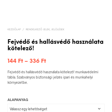
KEZDŐLAP
/
RENDELKEZŐ JELEK, JELÖLÉSEK
Fejvédő és hallásvédő használata
kötelező!
Ártartomány:
144
Ft
–
336
Ft
144 Ft
Fejvédő és hallásvédő használata kötelező! munkavédelmi
-
tábla. Szabványos biztonsági jelzés ipari és munkahelyi
környezetbe.
336 Ft
ALAPANYAG