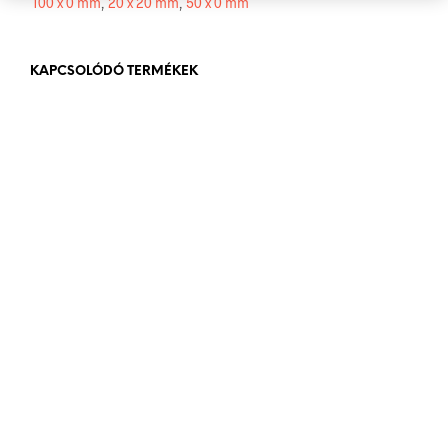
100 x 0 mm
,
20 x 20 mm
,
50 x 0 mm
KAPCSOLÓDÓ TERMÉKEK
3.000
Ft
bruttó (nettó:
2.362
Ft
)