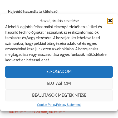
Hajvédő használata kötelező!
A rendelkező jel olyan biztonsági jel, amely meghatározott
Hozzájárulás kezelése
magatartást ír elő.
A lehető legjobb felhasználói élmény érdekében sütiket és
A termék megfelel a 2/1998. (I. 16.) MüM rendelet a
hasonló technológiákat használunk az eszközinformációk
munkahelyen alkalmazandó biztonsági és egészségvédelmi
tárolására és/vagy elérésére. A hozzájárulás lehetővé teszi
jelzésekről szóló jogszabálynak
számunkra, hogy például böngészési adatokat és egyedi
azonosítókat kezeljünk ezen a weboldalon. A hozzájárulás
Méretek
megtagadása vagy visszavonása egyes funkciók működésére
kedvezőtlen hatással lehet.
20 × 20 mm
ELFOGADOM
Alapanyag
ELUTASÍTOM
öntapadó
BEÁLLÍTÁSOK MEGTEKINTÉSE
Méret
Cookie Policy
Privacy Statement
100 x 0 mm
,
20 x 20 mm
,
50 x 0 mm