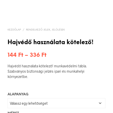
KEZDŐLAP
/
RENDELKEZŐ JELEK, JELÖLÉSEK
Hajvédő használata kötelező!
Ártartomány:
144
Ft
–
336
Ft
144 Ft
Hajvédő használata kötelező! munkavédelmi tábla.
-
Szabványos biztonsági jelzés ipari és munkahelyi
környezetbe.
336 Ft
ALAPANYAG