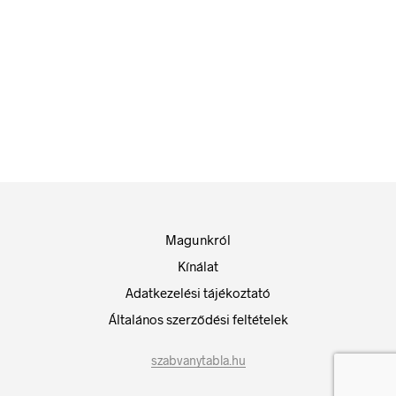
42
Ft
42
Ft
bruttó (nettó:
33
Ft
)
bruttó (nettó:
33
Ft
)
KOSÁRBA TESZEM
KOSÁRBA TESZEM
Magunkról
Kínálat
Adatkezelési tájékoztató
Általános szerződési feltételek
szabvanytabla.hu