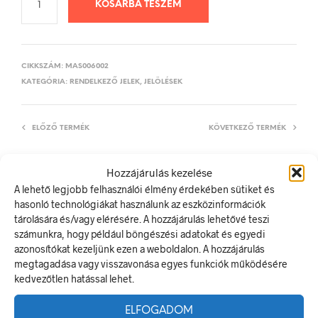
KOSÁRBA TESZEM
CIKKSZÁM:
MAS006002
KATEGÓRIA:
RENDELKEZŐ JELEK, JELÖLÉSEK
ELŐZŐ TERMÉK
KÖVETKEZŐ TERMÉK
Hozzájárulás kezelése
A lehető legjobb felhasználói élmény érdekében sütiket és
LEÍRÁS
hasonló technológiákat használunk az eszközinformációk
TOVÁBBI INFORMÁCIÓK
tárolására és/vagy elérésére. A hozzájárulás lehetővé teszi
számunkra, hogy például böngészési adatokat és egyedi
azonosítókat kezeljünk ezen a weboldalon. A hozzájárulás
Védősisak, hallásvédő és védőszemüveg használata
megtagadása vagy visszavonása egyes funkciók működésére
kötelező!
kedvezőtlen hatással lehet.
A rendelkező jel olyan biztonsági jel, amely meghatározott
magatartást ír elő.
ELFOGADOM
A termék megfelel a 2/1998. (I. 16.) MüM rendelet a