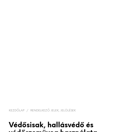
KEZDŐLAP
/
RENDELKEZŐ JELEK, JELÖLÉSEK
Védősisak, hallásvédő és