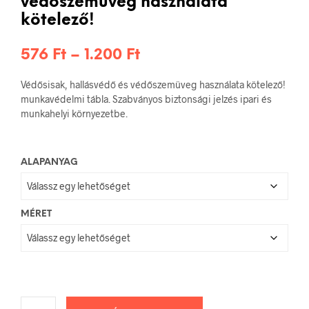
védőszemüveg használata
kötelező!
Ártartomány:
576
Ft
–
1.200
Ft
576 Ft
Védősisak, hallásvédő és védőszemüveg használata kötelező!
-
munkavédelmi tábla. Szabványos biztonsági jelzés ipari és
munkahelyi környezetbe.
1.200 Ft
ALAPANYAG
MÉRET