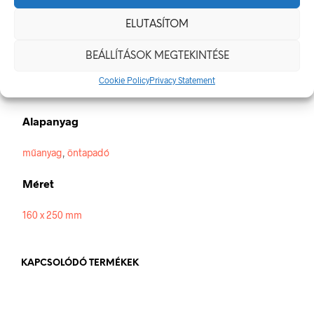
munkahelyen alkalmazandó biztonsági és egészségvédelmi
ELUTASÍTOM
jelzésekről szóló jogszabálynak
Méretek
BEÁLLÍTÁSOK MEGTEKINTÉSE
Cookie Policy
Privacy Statement
160 × 250 mm
Alapanyag
műanyag
,
öntapadó
Méret
160 x 250 mm
KAPCSOLÓDÓ TERMÉKEK