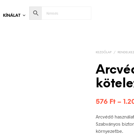
KÍNÁLAT
KEZDŐLAP
/
RENDELKEZ
Arcvé
kötele
576
Ft
–
1.
Arcvédő használat
Szabványos bizton
környezetbe.