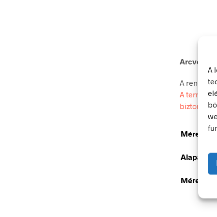
Arcvédő h
A 
te
A rendelkez
el
A termék m
bö
biztonsági
we
fu
Méretek
Alapanya
Méret