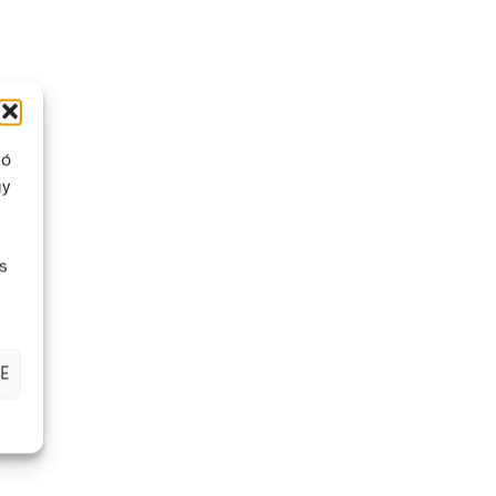
ló
gy
lő.
zandó
s
E