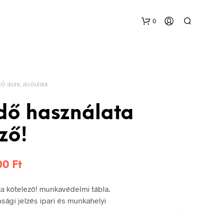
0
Ő JELEK, JELÖLÉSEK
dő használata
ző!
Ártartomány:
200
Ft
576 Ft
a kötelező! munkavédelmi tábla.
-
sági jelzés ipari és munkahelyi
1.200 Ft