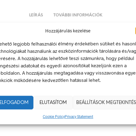
LEÍRÁS
TOVÁBBI INFORMÁCIÓK
Hozzájárulás kezelése
asználata kötelező!
lehető legjobb felhasználói élmény érdekében sütiket és hason
chnológiákat használunk az eszközinformációk tárolására és/va
ő jel olyan biztonsági jel, amely meghatározott magatartást ír e
érésére. A hozzájárulás lehetővé teszi számunkra, hogy például
egfelel a 2/1998. (I. 16.) MüM rendelet a munkahelyen alkalma
ngészési adatokat és egyedi azonosítókat kezeljünk ezen a
 és egészségvédelmi jelzésekről szóló jogszabálynak
boldalon. A hozzájárulás megtagadása vagy visszavonása egye
nkciók működésére kedvezőtlen hatással lehet.
160 × 250 mm
g
műanyag
,
öntapadó
ELFOGADOM
ELUTASÍTOM
BEÁLLÍTÁSOK MEGTEKINTÉS
160 x 250 mm
Cookie Policy
Privacy Statement