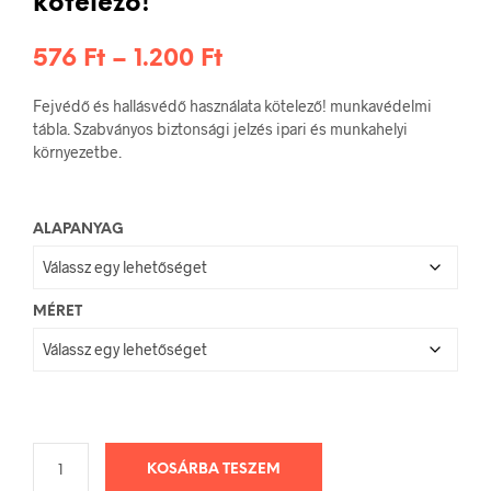
kötelező!
Ártartomány:
576
Ft
–
1.200
Ft
576 Ft
Fejvédő és hallásvédő használata kötelező! munkavédelmi
-
tábla. Szabványos biztonsági jelzés ipari és munkahelyi
környezetbe.
1.200 Ft
ALAPANYAG
MÉRET
KOSÁRBA TESZEM