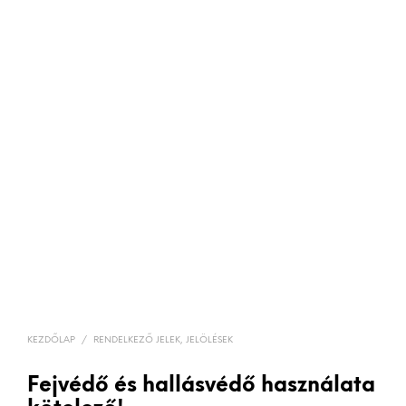
KEZDŐLAP
/
RENDELKEZŐ JELEK, JELÖLÉSEK
Fejvédő és hallásvédő használata