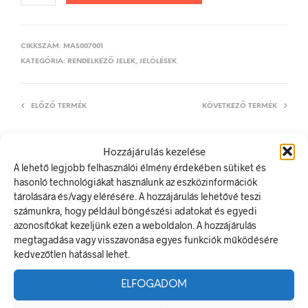
CIKKSZÁM:
MAS007001
KATEGÓRIA:
RENDELKEZŐ JELEK, JELÖLÉSEK
ELŐZŐ TERMÉK
KÖVETKEZŐ TERMÉK
Hozzájárulás kezelése
A lehető legjobb felhasználói élmény érdekében sütiket és
LEÍRÁS
hasonló technológiákat használunk az eszközinformációk
TOVÁBBI INFORMÁCIÓK
tárolására és/vagy elérésére. A hozzájárulás lehetővé teszi
számunkra, hogy például böngészési adatokat és egyedi
Fejvédő és hallásvédő használata kötelező!
azonosítókat kezeljünk ezen a weboldalon. A hozzájárulás
megtagadása vagy visszavonása egyes funkciók működésére
A rendelkező jel olyan biztonsági jel, amely meghatározott
kedvezőtlen hatással lehet.
magatartást ír elő.
A termék megfelel a 2/1998. (I. 16.) MüM rendelet a
ELFOGADOM
munkahelyen alkalmazandó biztonsági és egészségvédelmi
jelzésekről szóló jogszabálynak