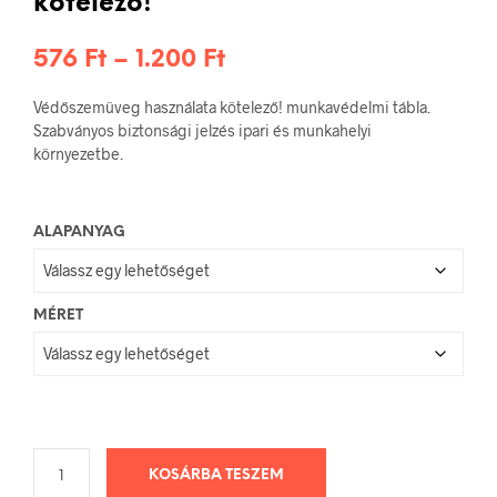
kötelező!
Ártartomány:
576
Ft
–
1.200
Ft
576 Ft
Védőszemüveg használata kötelező! munkavédelmi tábla.
-
Szabványos biztonsági jelzés ipari és munkahelyi
környezetbe.
1.200 Ft
ALAPANYAG
MÉRET
KOSÁRBA TESZEM