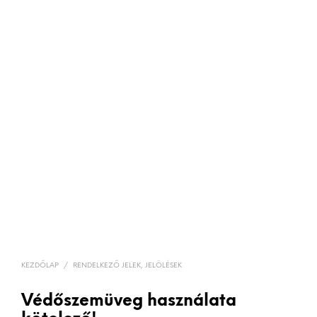
KEZDŐLAP
/
RENDELKEZŐ JELEK, JELÖLÉSEK
Védőszemüveg használata