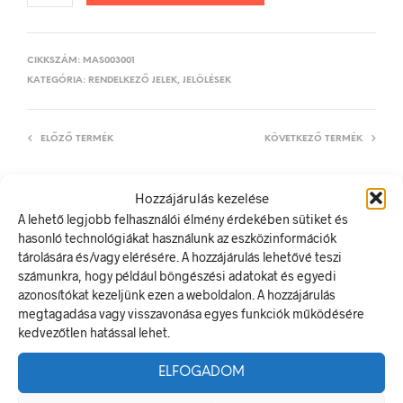
CIKKSZÁM:
MAS003001
KATEGÓRIA:
RENDELKEZŐ JELEK, JELÖLÉSEK
ELŐZŐ TERMÉK
KÖVETKEZŐ TERMÉK
Hozzájárulás kezelése
A lehető legjobb felhasználói élmény érdekében sütiket és
LEÍRÁS
hasonló technológiákat használunk az eszközinformációk
TOVÁBBI INFORMÁCIÓK
tárolására és/vagy elérésére. A hozzájárulás lehetővé teszi
számunkra, hogy például böngészési adatokat és egyedi
Védőszemüveg használata kötelező!
azonosítókat kezeljünk ezen a weboldalon. A hozzájárulás
megtagadása vagy visszavonása egyes funkciók működésére
A rendelkező jel olyan biztonsági jel, amely meghatározott
kedvezőtlen hatással lehet.
magatartást ír elő.
A termék megfelel a 2/1998. (I. 16.) MüM rendelet a
ELFOGADOM
munkahelyen alkalmazandó biztonsági és egészségvédelmi
jelzésekről szóló jogszabálynak