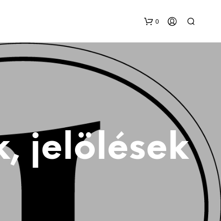
0
k, jelölések