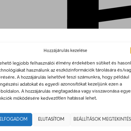
Hozzájárulás kezelése
/
3. OLDAL
lehető legjobb felhasználói élmény érdekében sütiket és hason
chnológiákat használunk az eszközinformációk tárolására és/va
érésére. A hozzájárulás lehetővé teszi számunkra, hogy például
ngészési adatokat és egyedi azonosítókat kezeljünk ezen a
boldalon. A hozzájárulás megtagadása vagy visszavonása egye
nkciók működésére kedvezőtlen hatással lehet.
504
Ft
504
Ft
Ft
)
bruttó (nettó:
397
Ft
)
bruttó (
KOSÁRBA TESZEM
KOSÁRBA T
ELFOGADOM
ELUTASÍTOM
BEÁLLÍTÁSOK MEGTEKINTÉS