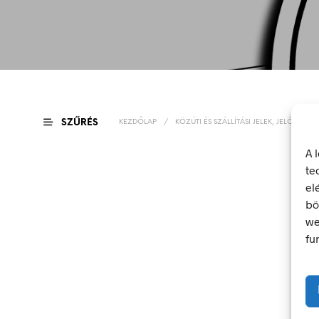
SZŰRÉS
KEZDŐLAP
/
KÖZÚTI ÉS SZÁLLÍTÁSI JELEK, JELÖLÉSEK
A 
te
el
bö
we
fu
504
Ft
504
Ft
bruttó (nettó:
397
Ft
)
bruttó (nettó:
397
KOSÁRBA TESZEM
KOSÁRBA TESZEM