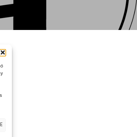
ló
gy
s
504
Ft
nettó:
397
Ft
)
bruttó (nettó:
397
Ft
)
ESZEM
KOSÁRBA TESZEM
E