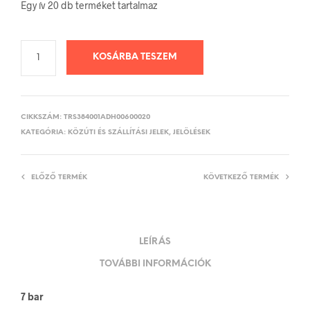
Egy ív 20 db terméket tartalmaz
KOSÁRBA TESZEM
CIKKSZÁM:
TRS384001ADH00600020
KATEGÓRIA:
KÖZÚTI ÉS SZÁLLÍTÁSI JELEK, JELÖLÉSEK
ELŐZŐ TERMÉK
KÖVETKEZŐ TERMÉK
LEÍRÁS
TOVÁBBI INFORMÁCIÓK
7 bar