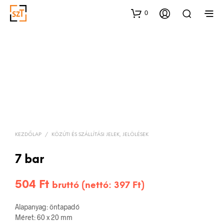
0
KEZDŐLAP
/
KÖZÚTI ÉS SZÁLLÍTÁSI JELEK, JELÖLÉSEK
7 bar
504
Ft
bruttó (nettó:
397
Ft
)
Alapanyag: öntapadó
Méret: 60 x 20 mm