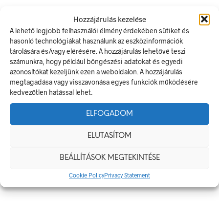
Méretek
Hozzájárulás kezelése
A lehető legjobb felhasználói élmény érdekében sütiket és
60 × 20 mm
hasonló technológiákat használunk az eszközinformációk
tárolására és/vagy elérésére. A hozzájárulás lehetővé teszi
Alapanyag
számunkra, hogy például böngészési adatokat és egyedi
azonosítókat kezeljünk ezen a weboldalon. A hozzájárulás
öntapadó
megtagadása vagy visszavonása egyes funkciók működésére
kedvezőtlen hatással lehet.
Méret
ELFOGADOM
60 x 20 mm
ELUTASÍTOM
KAPCSOLÓDÓ TERMÉKEK
BEÁLLÍTÁSOK MEGTEKINTÉSE
Cookie Policy
Privacy Statement