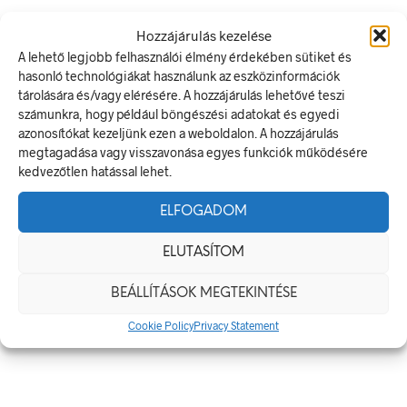
Méretek
Hozzájárulás kezelése
A lehető legjobb felhasználói élmény érdekében sütiket és
60 × 20 mm
hasonló technológiákat használunk az eszközinformációk
tárolására és/vagy elérésére. A hozzájárulás lehetővé teszi
Alapanyag
számunkra, hogy például böngészési adatokat és egyedi
azonosítókat kezeljünk ezen a weboldalon. A hozzájárulás
öntapadó
megtagadása vagy visszavonása egyes funkciók működésére
kedvezőtlen hatással lehet.
Méret
ELFOGADOM
60 x 20 mm
ELUTASÍTOM
KAPCSOLÓDÓ TERMÉKEK
BEÁLLÍTÁSOK MEGTEKINTÉSE
Cookie Policy
Privacy Statement