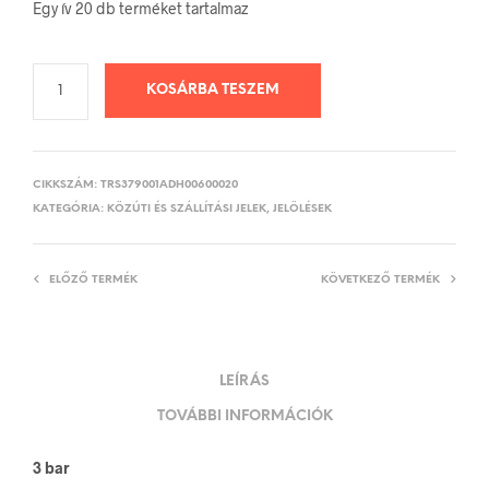
Egy ív 20 db terméket tartalmaz
KOSÁRBA TESZEM
CIKKSZÁM:
TRS379001ADH00600020
KATEGÓRIA:
KÖZÚTI ÉS SZÁLLÍTÁSI JELEK, JELÖLÉSEK
ELŐZŐ TERMÉK
KÖVETKEZŐ TERMÉK
LEÍRÁS
TOVÁBBI INFORMÁCIÓK
3 bar