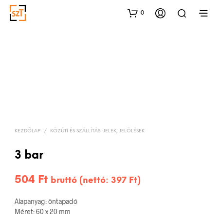
0
KEZDŐLAP
/
KÖZÚTI ÉS SZÁLLÍTÁSI JELEK, JELÖLÉSEK
3 bar
504
Ft
bruttó (nettó:
397
Ft
)
Alapanyag: öntapadó
Méret: 60 x 20 mm