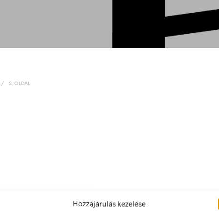
/
2. OLDAL
Hozzájárulás kezelése