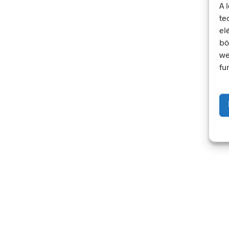
A 
te
348
Ft
348
Ft
bruttó (nettó:
274
Ft
)
bruttó (nettó:
274
el
KOSÁRBA TESZEM
KOSÁRBA TESZEM
bö
we
fu
156
Ft
bruttó (nettó:
123
Ft
)
KOSÁRBA TESZEM
348
Ft
bruttó (nettó:
274
KOSÁRBA TESZEM