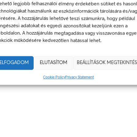
lehető legjobb felhasználói élmény érdekében sütiket és hason
chnológiákat használunk az eszközinformációk tárolására és/va
348
Ft
348
Ft
Ft
)
bruttó (nettó:
274
Ft
)
bruttó (
érésére. A hozzájárulás lehetővé teszi számunkra, hogy például
KOSÁRBA TESZEM
KOSÁRBA T
ngészési adatokat és egyedi azonosítókat kezeljünk ezen a
boldalon. A hozzájárulás megtagadása vagy visszavonása egye
nkciók működésére kedvezőtlen hatással lehet.
ELFOGADOM
ELUTASÍTOM
BEÁLLÍTÁSOK MEGTEKINTÉS
504
Ft
504
Ft
bruttó (nettó:
397
Ft
)
bruttó (
Cookie Policy
Privacy Statement
KOSÁRBA TESZEM
KOSÁRBA T
Ft
)