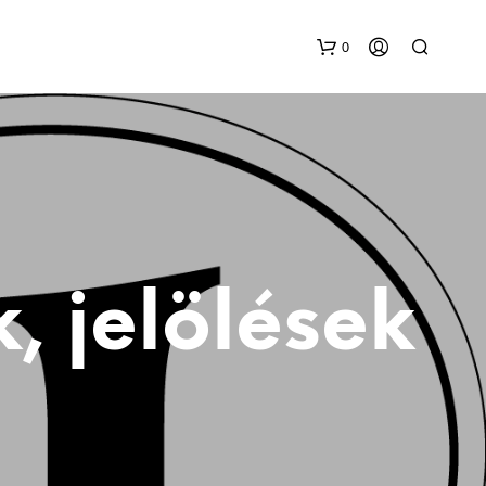
0
k, jelölések