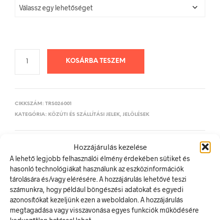
KOSÁRBA TESZEM
CIKKSZÁM:
TRS026001
KATEGÓRIA:
KÖZÚTI ÉS SZÁLLÍTÁSI JELEK, JELÖLÉSEK
Hozzájárulás kezelése
ELŐZŐ TERMÉK
KÖVETKEZŐ TERMÉK
A lehető legjobb felhasználói élmény érdekében sütiket és
hasonló technológiákat használunk az eszközinformációk
tárolására és/vagy elérésére. A hozzájárulás lehetővé teszi
számunkra, hogy például böngészési adatokat és egyedi
LEÍRÁS
azonosítókat kezeljünk ezen a weboldalon. A hozzájárulás
TOVÁBBI INFORMÁCIÓK
megtagadása vagy visszavonása egyes funkciók működésére