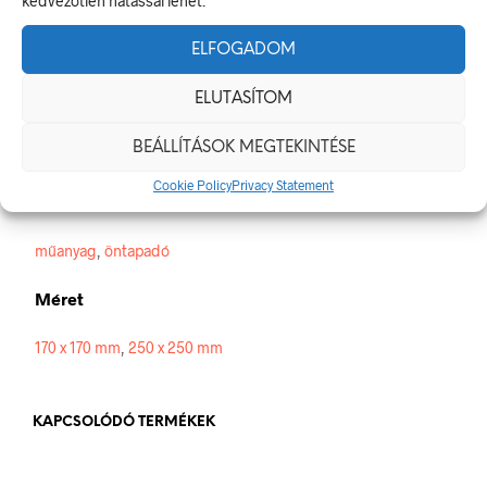
kedvezőtlen hatással lehet.
Tanulóvezető
ELFOGADOM
ELUTASÍTOM
Méretek
BEÁLLÍTÁSOK MEGTEKINTÉSE
170 × 170 mm
Cookie Policy
Privacy Statement
Alapanyag
műanyag
,
öntapadó
Méret
170 x 170 mm
,
250 x 250 mm
KAPCSOLÓDÓ TERMÉKEK