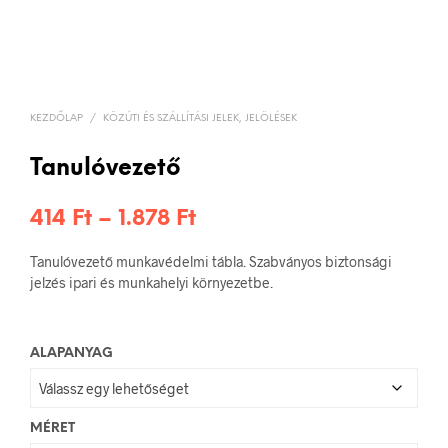
KEZDŐLAP
/
KÖZÚTI ÉS SZÁLLÍTÁSI JELEK, JELÖLÉSEK
Tanulóvezető
Ártartomány:
414
Ft
–
1.878
Ft
414 Ft
Tanulóvezető munkavédelmi tábla. Szabványos biztonsági
-
jelzés ipari és munkahelyi környezetbe.
1.878 Ft
ALAPANYAG
MÉRET