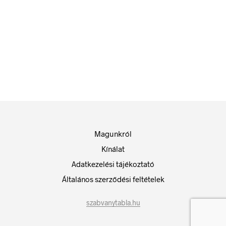
348
Ft
348
Ft
bruttó (nettó:
274
Ft
)
bruttó (nettó:
274
Ft
)
KOSÁRBA TESZEM
KOSÁRBA TESZEM
Magunkról
Kínálat
Adatkezelési tájékoztató
Általános szerződési feltételek
szabvanytabla.hu