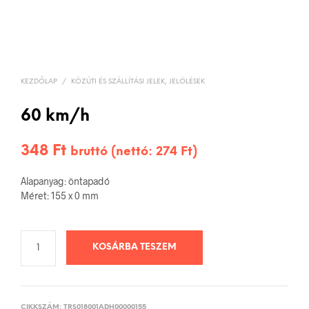
KEZDŐLAP
/
KÖZÚTI ÉS SZÁLLÍTÁSI JELEK, JELÖLÉSEK
60 km/h
348
Ft
bruttó (nettó:
274
Ft
)
Alapanyag: öntapadó
Méret: 155 x 0 mm
KOSÁRBA TESZEM
CIKKSZÁM:
TRS018001ADH00000155