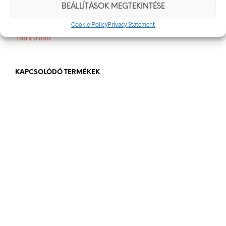
BEÁLLÍTÁSOK MEGTEKINTÉSE
Méret
Cookie Policy
Privacy Statement
155 x 0 mm
KAPCSOLÓDÓ TERMÉKEK
348
Ft
348
Ft
bruttó (nettó:
274
Ft
)
bruttó (nettó:
274
Ft
)
KOSÁRBA TESZEM
KOSÁRBA TESZEM