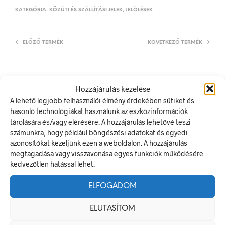
KATEGÓRIA:
KÖZÚTI ÉS SZÁLLÍTÁSI JELEK, JELÖLÉSEK
ELŐZŐ TERMÉK
KÖVETKEZŐ TERMÉK
Hozzájárulás kezelése
LEÍRÁS
A lehető legjobb felhasználói élmény érdekében sütiket és
TOVÁBBI INFORMÁCIÓK
hasonló technológiákat használunk az eszközinformációk
tárolására és/vagy elérésére. A hozzájárulás lehetővé teszi
60 km/h
számunkra, hogy például böngészési adatokat és egyedi
azonosítókat kezeljünk ezen a weboldalon. A hozzájárulás
Méretek
megtagadása vagy visszavonása egyes funkciók működésére
kedvezőtlen hatással lehet.
155 mm
ELFOGADOM
Alapanyag
ELUTASÍTOM
öntapadó