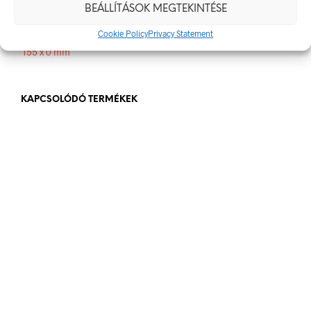
BEÁLLÍTÁSOK MEGTEKINTÉSE
Méret
Cookie Policy
Privacy Statement
155 x 0 mm
KAPCSOLÓDÓ TERMÉKEK
348
Ft
348
Ft
bruttó (nettó:
274
Ft
)
bruttó (nettó:
274
Ft
)
KOSÁRBA TESZEM
KOSÁRBA TESZEM