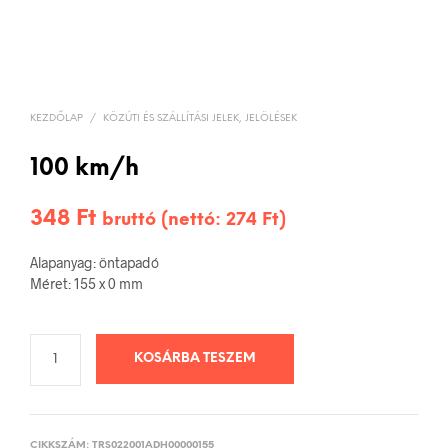
KEZDŐLAP
/
KÖZÚTI ÉS SZÁLLÍTÁSI JELEK, JELÖLÉSEK
100 km/h
348
Ft
bruttó (nettó:
274
Ft
)
Alapanyag: öntapadó
Méret: 155 x 0 mm
KOSÁRBA TESZEM
CIKKSZÁM:
TRS022001ADH00000155