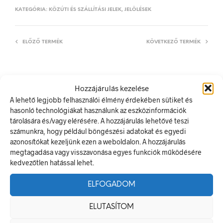
KATEGÓRIA:
KÖZÚTI ÉS SZÁLLÍTÁSI JELEK, JELÖLÉSEK
ELŐZŐ TERMÉK
KÖVETKEZŐ TERMÉK
Hozzájárulás kezelése
LEÍRÁS
A lehető legjobb felhasználói élmény érdekében sütiket és
TOVÁBBI INFORMÁCIÓK
hasonló technológiákat használunk az eszközinformációk
tárolására és/vagy elérésére. A hozzájárulás lehetővé teszi
100 km/h
számunkra, hogy például böngészési adatokat és egyedi
azonosítókat kezeljünk ezen a weboldalon. A hozzájárulás
Méretek
megtagadása vagy visszavonása egyes funkciók működésére
kedvezőtlen hatással lehet.
155 mm
ELFOGADOM
Alapanyag
ELUTASÍTOM
öntapadó