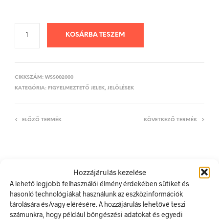
KOSÁRBA TESZEM
CIKKSZÁM:
WSS002000
KATEGÓRIA:
FIGYELMEZTETŐ JELEK, JELÖLÉSEK
ELŐZŐ TERMÉK
KÖVETKEZŐ TERMÉK
LEÍRÁS
Hozzájárulás kezelése
TOVÁBBI INFORMÁCIÓK
A lehető legjobb felhasználói élmény érdekében sütiket és
hasonló technológiákat használunk az eszközinformációk
tárolására és/vagy elérésére. A hozzájárulás lehetővé teszi
Oxidáló anyag
számunkra, hogy például böngészési adatokat és egyedi