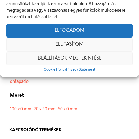
A figyelmeztető jel olyan biztonsági jel, amely valamely
azonosítókat kezeljünk ezen a weboldalon. A hozzájárulás
veszélyforrásra hívja fel a figyelmet.
megtagadása vagy visszavonása egyes funkciók működésére
A termék megfelel a 2/1998. (I. 16.) MüM rendelet a
kedvezőtlen hatással lehet.
munkahelyen alkalmazandó biztonsági és egészségvédelmi
jelzésekről szóló jogszabálynak
ELFOGADOM
Méretek
ELUTASÍTOM
20 × 20 mm
BEÁLLÍTÁSOK MEGTEKINTÉSE
Alapanyag
Cookie Policy
Privacy Statement
öntapadó
Méret
100 x 0 mm
,
20 x 20 mm
,
50 x 0 mm
KAPCSOLÓDÓ TERMÉKEK