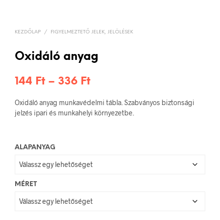
KEZDŐLAP
/
FIGYELMEZTETŐ JELEK, JELÖLÉSEK
Oxidáló anyag
Ártartomány:
144
Ft
–
336
Ft
144 Ft
Oxidáló anyag munkavédelmi tábla. Szabványos biztonsági
-
jelzés ipari és munkahelyi környezetbe.
336 Ft
ALAPANYAG
MÉRET