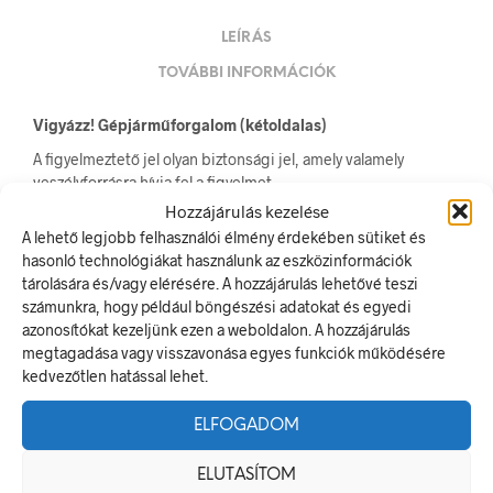
LEÍRÁS
TOVÁBBI INFORMÁCIÓK
Vigyázz! Gépjárműforgalom (kétoldalas)
A figyelmeztető jel olyan biztonsági jel, amely valamely
veszélyforrásra hívja fel a figyelmet.
A termék megfelel a 2/1998. (I. 16.) MüM rendelet a
Hozzájárulás kezelése
munkahelyen alkalmazandó biztonsági és egészségvédelmi
A lehető legjobb felhasználói élmény érdekében sütiket és
jelzésekről szóló jogszabálynak
hasonló technológiákat használunk az eszközinformációk
tárolására és/vagy elérésére. A hozzájárulás lehetővé teszi
Méretek
számunkra, hogy például böngészési adatokat és egyedi
azonosítókat kezeljünk ezen a weboldalon. A hozzájárulás
400 × 250 mm
megtagadása vagy visszavonása egyes funkciók működésére
kedvezőtlen hatással lehet.
Alapanyag
ELFOGADOM
műanyag
ELUTASÍTOM