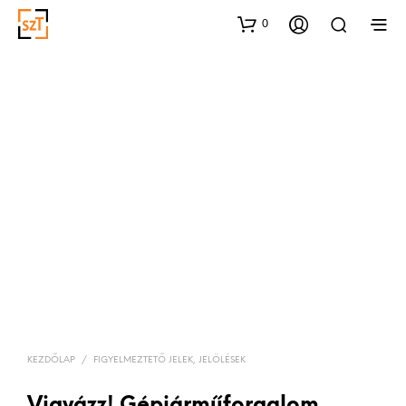
0
KEZDŐLAP
/
FIGYELMEZTETŐ JELEK, JELÖLÉSEK
Vigyázz! Gépjárműforgalom