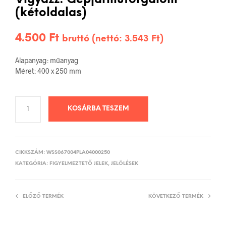
(kétoldalas)
4.500
Ft
bruttó (nettó:
3.543
Ft
)
Alapanyag: műanyag
Méret: 400 x 250 mm
KOSÁRBA TESZEM
CIKKSZÁM:
WSS067004PLA04000250
KATEGÓRIA:
FIGYELMEZTETŐ JELEK, JELÖLÉSEK
ELŐZŐ TERMÉK
KÖVETKEZŐ TERMÉK