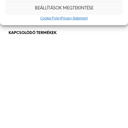
Méret
BEÁLLÍTÁSOK MEGTEKINTÉSE
400 x 250 mm
Cookie Policy
Privacy Statement
KAPCSOLÓDÓ TERMÉKEK
840
Ft
bruttó (nettó:
661
Ft
)
KOSÁRBA TESZEM
890
Ft
bruttó (nettó:
701
Ft
)
KOSÁRBA TESZEM