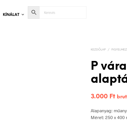
KÍNÁLAT
KEZDŐLAP
/
FIGYELMEZ
P vár
alapt
3.000
Ft
brut
Alapanyag: műan
Méret: 250 x 400