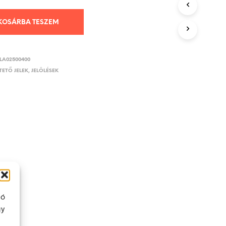
KOSÁRBA TESZEM
LA02500400
ETŐ JELEK, JELÖLÉSEK
ló
gy