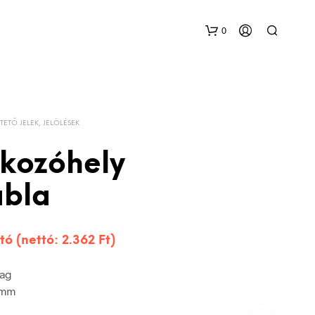
0
TETŐ JELEK, JELÖLÉSEK
akozóhely
ábla
tó (nettó:
2.362
Ft
)
yag
 mm