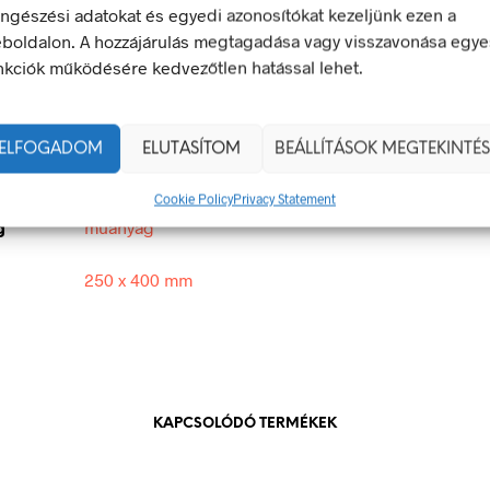
ngészési adatokat és egyedi azonosítókat kezeljünk ezen a
tető jel olyan biztonsági jel, amely valamely veszélyforrásra hívj
boldalon. A hozzájárulás megtagadása vagy visszavonása egye
nkciók működésére kedvezőtlen hatással lehet.
egfelel a 2/1998. (I. 16.) MüM rendelet a munkahelyen alkalma
 és egészségvédelmi jelzésekről szóló jogszabálynak
ELFOGADOM
ELUTASÍTOM
BEÁLLÍTÁSOK MEGTEKINTÉS
250 × 400 mm
Cookie Policy
Privacy Statement
g
műanyag
250 x 400 mm
KAPCSOLÓDÓ TERMÉKEK