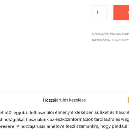
CIKKSZÁM:
WSS067005P
KATEGÓRIA:
FIGYELMEZT
Hozzájárulás kezelése
LEÍRÁS
TOVÁBBI INFORMÁCIÓK
lehető legjobb felhasználói élmény érdekében sütiket és hason
chnológiákat használunk az eszközinformációk tárolására és/va
óhely alaptábla
érésére. A hozzájárulás lehetővé teszi számunkra, hogy például