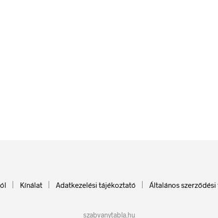
840
Ft
bruttó (nettó:
661
Ft
)
KOSÁRBA TESZEM
450
Ft
bruttó (nettó:
354
Ft
)
KOSÁRBA TESZEM
ól
Kínálat
Adatkezelési tájékoztató
Általános szerződési 
szabvanytabla.hu