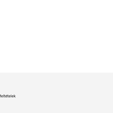
576
Ft
bruttó (nettó:
454
Ft
)
KOSÁRBA TESZEM
feltételek