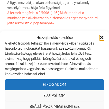
A figyelmeztető jel olyan biztonsági jel, amely valamely
veszélyforrásra hívja fel a figyelmet.
A termék megfelel a 2/1998. (I. 16.) MüM rendelet a
munkahelyen alkalmazandó biztonsági és egészségvédelmi
jelzésekről szóló jogszabálynak
Méretek
Hozzájárulás kezelése
A lehető legjobb felhasználói élmény érdekében sütiket és
60 × 20 mm
hasonló technológiákat használunk az eszközinformációk
tárolására és/vagy elérésére. A hozzájárulás lehetővé teszi
Alapanyag
számunkra, hogy például böngészési adatokat és egyedi
azonosítókat kezeljünk ezen a weboldalon. A hozzájárulás
öntapadó
megtagadása vagy visszavonása egyes funkciók működésére
kedvezőtlen hatással lehet.
Méret
ELFOGADOM
60 x 20 mm
ELUTASÍTOM
KAPCSOLÓDÓ TERMÉKEK
BEÁLLÍTÁSOK MEGTEKINTÉSE