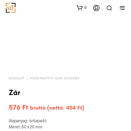
0
KEZDŐLAP
/
FIGYELMEZTETŐ JELEK, JELÖLÉSEK
Zár
576
Ft
bruttó (nettó:
454
Ft
)
Alapanyag: öntapadó
Méret: 60 x 20 mm