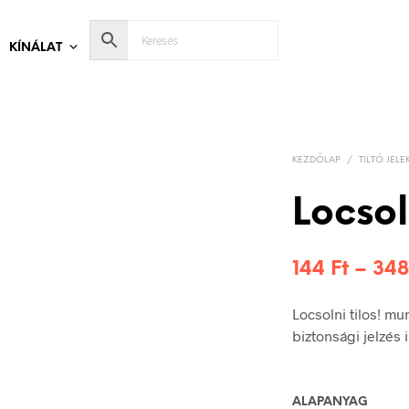
KÍNÁLAT
KEZDŐLAP
/
TILTÓ JELE
Locsoln
144
Ft
–
34
Locsolni tilos! m
biztonsági jelzés
ALAPANYAG