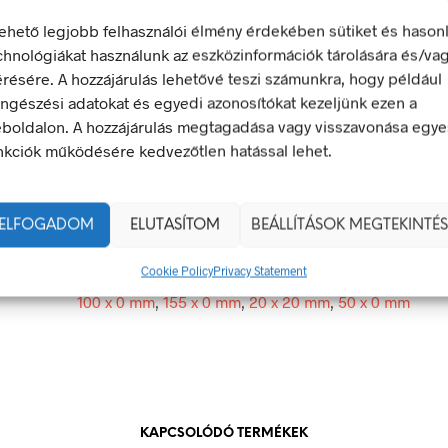
lehető legjobb felhasználói élmény érdekében sütiket és hason
chnológiákat használunk az eszközinformációk tárolására és/va
los!
érésére. A hozzájárulás lehetővé teszi számunkra, hogy például
 olyan biztonsági jel, amely veszélyes magatartást tilt.
ngészési adatokat és egyedi azonosítókat kezeljünk ezen a
egfelel a 2/1998. (I. 16.) MüM rendelet a munkahelyen alkalma
boldalon. A hozzájárulás megtagadása vagy visszavonása egye
 és egészségvédelmi jelzésekről szóló jogszabálynak
nkciók működésére kedvezőtlen hatással lehet.
20 × 20 mm
ELFOGADOM
ELUTASÍTOM
BEÁLLÍTÁSOK MEGTEKINTÉS
g
öntapadó
Cookie Policy
Privacy Statement
100 x 0 mm
,
155 x 0 mm
,
20 x 20 mm
,
50 x 0 mm
KAPCSOLÓDÓ TERMÉKEK