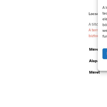
A 
te
Locsolni ti
el
A tiltó jel
bö
A termék m
we
biztonsági
fu
Méretek
Alapanya
Méret