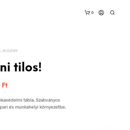
0
K, JELÖLÉSEK
i tilos!
Ártartomány:
8
Ft
144 Ft
unkavédelmi tábla. Szabványos
-
 ipari és munkahelyi környezetbe.
348 Ft