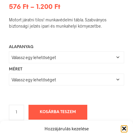
Ártartomány:
576
Ft
–
1.200
Ft
576 Ft
Motort járatni tilos! munkavédelmi tábla. Szabványos
-
biztonsági jelzés ipari és munkahelyi környezetbe.
1.200 Ft
ALAPANYAG
MÉRET
KOSÁRBA TESZEM
Hozzájárulás kezelése