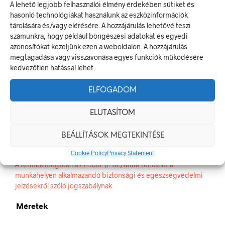
A lehető legjobb felhasználói élmény érdekében sütiket és
CIKKSZÁM:
PRS042001
hasonló technológiákat használunk az eszközinformációk
KATEGÓRIA:
TILTÓ JELEK, JELÖLÉSEK
tárolására és/vagy elérésére. A hozzájárulás lehetővé teszi
számunkra, hogy például böngészési adatokat és egyedi
azonosítókat kezeljünk ezen a weboldalon. A hozzájárulás
ELŐZŐ TERMÉK
KÖVETKEZŐ TERMÉK
megtagadása vagy visszavonása egyes funkciók működésére
kedvezőtlen hatással lehet.
ELFOGADOM
LEÍRÁS
ELUTASÍTOM
TOVÁBBI INFORMÁCIÓK
BEÁLLÍTÁSOK MEGTEKINTÉSE
Motort járatni tilos!
Cookie Policy
Privacy Statement
A tiltó jel olyan biztonsági jel, amely veszélyes magatartást tilt.
A termék megfelel a 2/1998. (I. 16.) MüM rendelet a
munkahelyen alkalmazandó biztonsági és egészségvédelmi
jelzésekről szóló jogszabálynak
Méretek