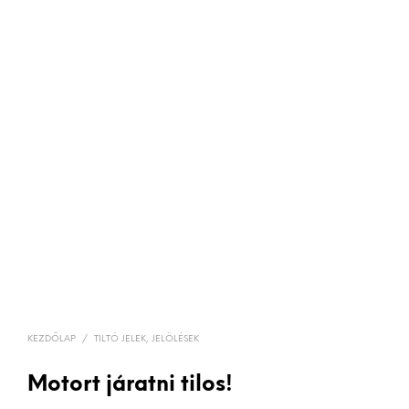
KEZDŐLAP
/
TILTÓ JELEK, JELÖLÉSEK
Motort járatni tilos!