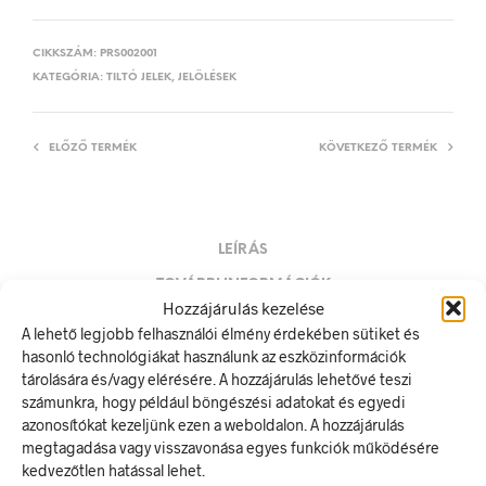
CIKKSZÁM:
PRS002001
KATEGÓRIA:
TILTÓ JELEK, JELÖLÉSEK
ELŐZŐ TERMÉK
KÖVETKEZŐ TERMÉK
LEÍRÁS
TOVÁBBI INFORMÁCIÓK
Hozzájárulás kezelése
A lehető legjobb felhasználói élmény érdekében sütiket és
Gyalogosok számára tilos!
hasonló technológiákat használunk az eszközinformációk
A tiltó jel olyan biztonsági jel, amely veszélyes magatartást tilt.
tárolására és/vagy elérésére. A hozzájárulás lehetővé teszi
A termék megfelel a 2/1998. (I. 16.) MüM rendelet a
számunkra, hogy például böngészési adatokat és egyedi
munkahelyen alkalmazandó biztonsági és egészségvédelmi
azonosítókat kezeljünk ezen a weboldalon. A hozzájárulás
jelzésekről szóló jogszabálynak
megtagadása vagy visszavonása egyes funkciók működésére
kedvezőtlen hatással lehet.
Méretek