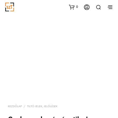
0
KEZDŐLAP
/
TILTÓ JELEK, JELÖLÉSEK