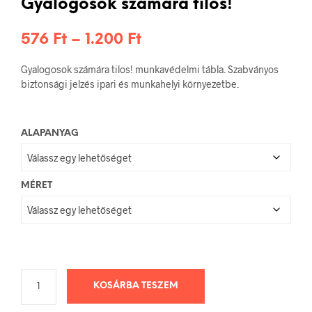
Gyalogosok számára tilos!
Ártartomány:
576
Ft
–
1.200
Ft
576 Ft
Gyalogosok számára tilos! munkavédelmi tábla. Szabványos
-
biztonsági jelzés ipari és munkahelyi környezetbe.
1.200 Ft
ALAPANYAG
MÉRET
KOSÁRBA TESZEM