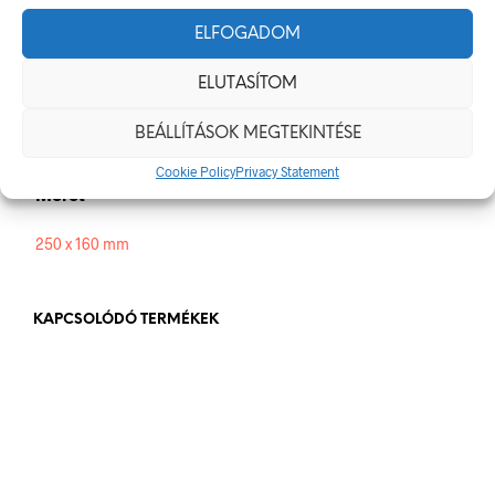
ELFOGADOM
250 × 160 mm
ELUTASÍTOM
Alapanyag
BEÁLLÍTÁSOK MEGTEKINTÉSE
műanyag
,
öntapadó
Cookie Policy
Privacy Statement
Méret
250 x 160 mm
KAPCSOLÓDÓ TERMÉKEK