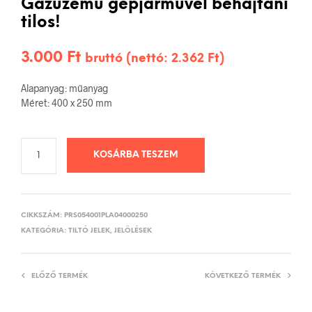
Gázüzemű gépjárművel behajtani
tilos!
3.000
Ft
bruttó (nettó:
2.362
Ft
)
Alapanyag: műanyag
Méret: 400 x 250 mm
KOSÁRBA TESZEM
CIKKSZÁM:
PRS054001PLA04000250
KATEGÓRIA:
TILTÓ JELEK, JELÖLÉSEK
ELŐZŐ TERMÉK
KÖVETKEZŐ TERMÉK