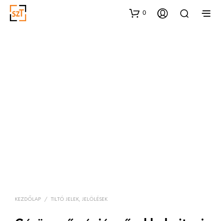
0
KEZDŐLAP
/
TILTÓ JELEK, JELÖLÉSEK