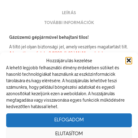
LEÍRÁS
TOVÁBBI INFORMÁCIÓK
Gázüzemű gépjárművel behajtani tilos!
A tiltó jel olyan biztonsági jel, amely veszélyes magatartást tilt.
A termék megfelel a 2/1998. (I. 16.) MüM rendelet a
munkahelyen alkalmazandó biztonsági és egészségvédelmi
Hozzájárulás kezelése
jelzésekről szóló jogszabálynak
A lehető legjobb felhasználói élmény érdekében sütiket és
hasonló technológiákat használunk az eszközinformációk
Méretek
tárolására és/vagy elérésére. A hozzájárulás lehetővé teszi
számunkra, hogy például böngészési adatokat és egyedi
400 × 250 mm
azonosítókat kezeljünk ezen a weboldalon. A hozzájárulás
megtagadása vagy visszavonása egyes funkciók működésére
kedvezőtlen hatással lehet.
Alapanyag
ELFOGADOM
műanyag
Méret
ELUTASÍTOM