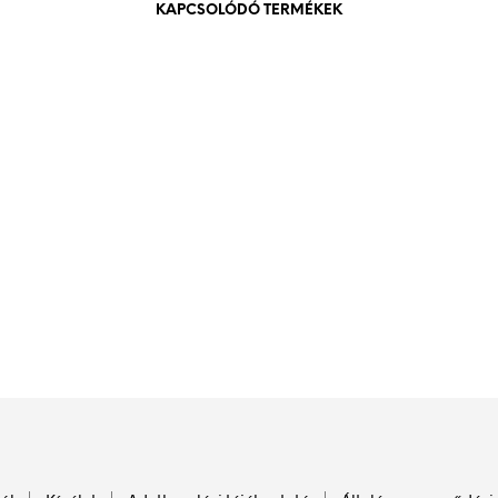
KAPCSOLÓDÓ TERMÉKEK
840
Ft
bruttó (nettó:
661
Ft
)
3.000
Ft
bruttó (nettó:
2.362
Ft
)
KOSÁRBA TESZEM
KOSÁRBA TESZEM