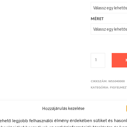
MÉRET
CIKKSZÁM:
WSS040000
KATEGÓRIA:
FIGYELMEZT
Hozzájárulás kezelése
lehető legjobb felhasználói élmény érdekében sütiket és hason
LEÍRÁS
TOVÁBBI INFORMÁCIÓK