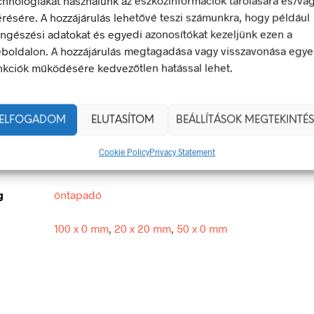
chnológiákat használunk az eszközinformációk tárolására és/va
érésére. A hozzájárulás lehetővé teszi számunkra, hogy például
ngészési adatokat és egyedi azonosítókat kezeljünk ezen a
yázz!
boldalon. A hozzájárulás megtagadása vagy visszavonása egye
nkciók működésére kedvezőtlen hatással lehet.
tető jel olyan biztonsági jel, amely valamely veszélyforrásra hívj
egfelel a 2/1998. (I. 16.) MüM rendelet a munkahelyen alkalma
 és egészségvédelmi jelzésekről szóló jogszabálynak
ELFOGADOM
ELUTASÍTOM
BEÁLLÍTÁSOK MEGTEKINTÉS
Cookie Policy
Privacy Statement
20 × 20 mm
g
öntapadó
100 x 0 mm
,
20 x 20 mm
,
50 x 0 mm