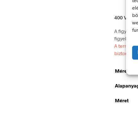
te
el
bö
400 V! Vig
we
fu
A figyelmez
figyelmet.
A termék m
biztonsági
Méretek
Alapanya
Méret