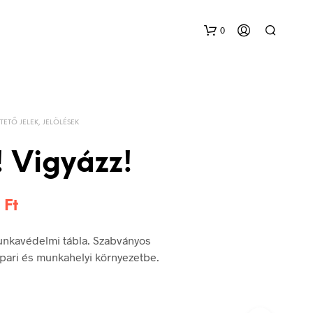
0
TETŐ JELEK, JELÖLÉSEK
 Vigyázz!
Ártartomány:
6
Ft
144 Ft
unkavédelmi tábla. Szabványos
-
 ipari és munkahelyi környezetbe.
336 Ft