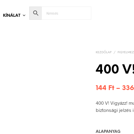
KÍNÁLAT
KEZDŐLAP
/
FIGYELMEZ
400 V!
144
Ft
–
33
400 V! Vigyázz! m
biztonsági jelzés
ALAPANYAG