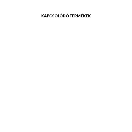
KAPCSOLÓDÓ TERMÉKEK
840
Ft
bruttó (nettó:
661
Ft
)
KOSÁRBA TESZEM
3.000
Ft
bruttó (nettó:
2.362
Ft
)
KOSÁRBA TESZEM