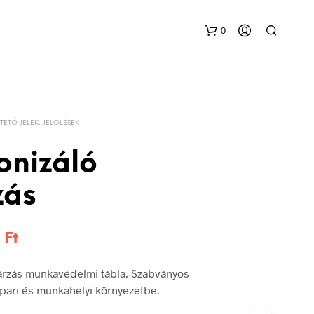
0
TETŐ JELEK, JELÖLÉSEK
onizáló
zás
Ártartomány:
6
Ft
144 Ft
árzás munkavédelmi tábla. Szabványos
-
 ipari és munkahelyi környezetbe.
336 Ft