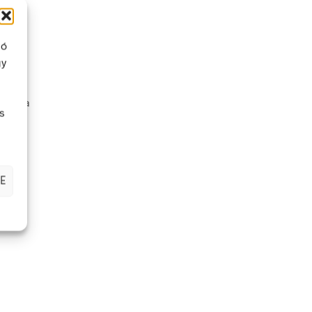
ló
gy
a fel a
s
zandó
E