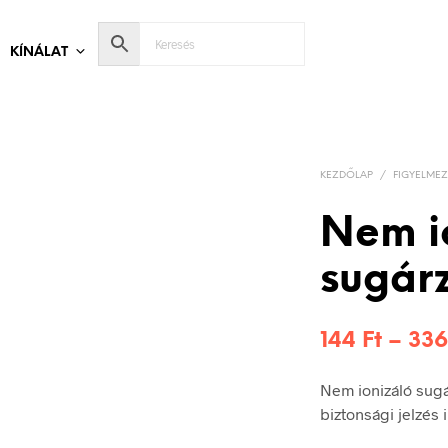
KÍNÁLAT
KEZDŐLAP
/
FIGYELMEZ
Nem i
sugár
144
Ft
–
33
Nem ionizáló sug
biztonsági jelzés