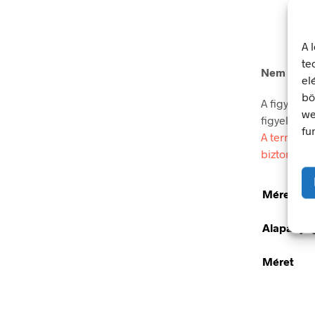
A 
te
Nem ioniz
el
bö
A figyelmez
we
figyelmet.
fu
A termék m
biztonsági
Méretek
Alapanya
Méret