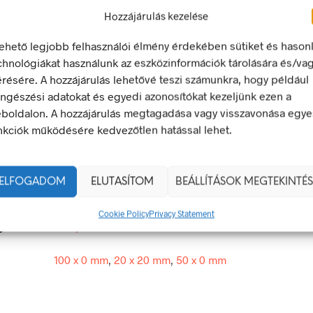
Hozzájárulás kezelése
LEÍRÁS
TOVÁBBI INFORMÁCIÓK
lehető legjobb felhasználói élmény érdekében sütiket és hason
chnológiákat használunk az eszközinformációk tárolására és/va
áló sugárzás
érésére. A hozzájárulás lehetővé teszi számunkra, hogy például
ngészési adatokat és egyedi azonosítókat kezeljünk ezen a
tető jel olyan biztonsági jel, amely valamely veszélyforrásra hívj
boldalon. A hozzájárulás megtagadása vagy visszavonása egye
nkciók működésére kedvezőtlen hatással lehet.
egfelel a 2/1998. (I. 16.) MüM rendelet a munkahelyen alkalma
 és egészségvédelmi jelzésekről szóló jogszabálynak
ELFOGADOM
ELUTASÍTOM
BEÁLLÍTÁSOK MEGTEKINTÉS
20 × 20 mm
Cookie Policy
Privacy Statement
g
öntapadó
100 x 0 mm
,
20 x 20 mm
,
50 x 0 mm