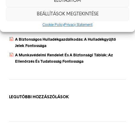
ELUTASÍTOM
Jól Láthatósági Mellény: Miért Fontos, Hogyan Válaszd Ki,
BEÁLLÍTÁSOK MEGTEKINTÉSE
És Hogyan Teheted Egyedivé?
Céges Logóval Ellátott Pólók: Az Identitás És Csapatszellem
Cookie Policy
Privacy Statement
Megtestesítői
A Biztonságos Hulladékgazdálkodás: A Hulladékgyűjtő
Jelek Fontossága
A Munkavédelmi Rendelet És A Biztonsági Táblák: Az
Ellenőrzés És Tudatosság Fontossága
LEGUTÓBBI HOZZÁSZÓLÁSOK