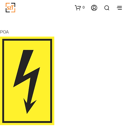
0
POA