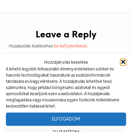
Leave a Reply
Hozzászólás küldéséhez
be kell jelentkezni
.
Hozzájárulás kezelése
A lehető legjobb felhasználói élmény érdekében sütiket és
hasonló technológiákat használunk az eszközinformációk
tárolására és/vagy elérésére. A hozzájárulás lehetővé teszi
számunkra, hogy például böngészési adatokat és egyedi
azonosítókat kezeljünk ezen a weboldalon. A hozzájárulás
megtagadása vagy visszavonása egyes funkciók működésére
kedvezőtlen hatással lehet.
LEGUTÓBBI BEJEGYZÉSEK
ELFOGADOM
Munkavédelmi Táblák És Biztonsági Jelzések – Miért
Nélkülözhetetlenek A Munkahelyen?