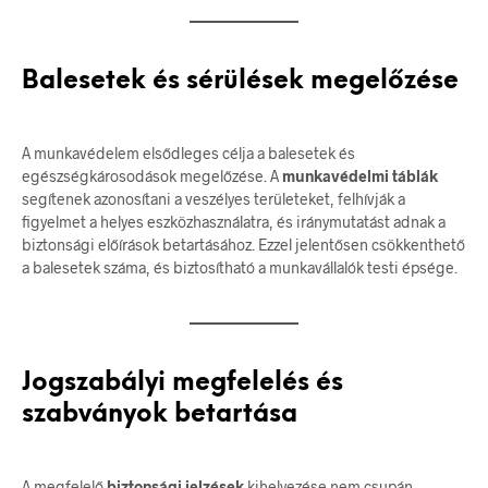
Balesetek és sérülések megelőzése
A munkavédelem elsődleges célja a balesetek és
egészségkárosodások megelőzése. A
munkavédelmi táblák
segítenek azonosítani a veszélyes területeket, felhívják a
figyelmet a helyes eszközhasználatra, és iránymutatást adnak a
biztonsági előírások betartásához. Ezzel jelentősen csökkenthető
a balesetek száma, és biztosítható a munkavállalók testi épsége.
Jogszabályi megfelelés és
szabványok betartása
A megfelelő
biztonsági jelzések
kihelyezése nem csupán