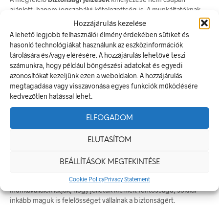
ajánlott, hanem jogszabályi kötelezettség is. A munkáltatóknak
biztosítaniuk kell, hogy a munkahely minden területén a
Hozzájárulás kezelése
vonatkozó előírásoknak megfelelő munkavédelmi táblák
A lehető legjobb felhasználói élmény érdekében sütiket és
legyenek elhelyezve. Ez nemcsak a törvényi megfelelés miatt
hasonló technológiákat használunk az eszközinformációk
fontos, hanem a dolgozók iránti felelősségvállalás jele is.
tárolására és/vagy elérésére. A hozzájárulás lehetővé teszi
számunkra, hogy például böngészési adatokat és egyedi
azonosítókat kezeljünk ezen a weboldalon. A hozzájárulás
megtagadása vagy visszavonása egyes funkciók működésére
kedvezőtlen hatással lehet.
Biztonságtudatos vállalati kultúra
kialakítása
ELFOGADOM
ELUTASÍTOM
A munkavédelmi táblák folyamatosan emlékeztetnek a
dolgozókat a biztonsági előírásokra. Ezáltal nemcsak a szabályok
BEÁLLÍTÁSOK MEGTEKINTÉSE
betartását segítik, hanem hosszú távon hozzájárulnak egy
biztonságtudatos munkahelyi kultúra
Cookie Policy
Privacy Statement
kialakításához. Ha a
munkavállalók látják, hogy jóllétük kiemelt fontosságú, sokkal
inkább maguk is felelősséget vállalnak a biztonságért.