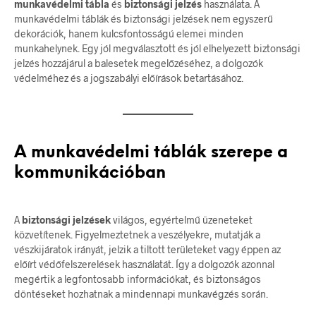
munkavédelmi tábla
és
biztonsági jelzés
használata. A
munkavédelmi táblák és biztonsági jelzések nem egyszerű
dekorációk, hanem kulcsfontosságú elemei minden
munkahelynek. Egy jól megválasztott és jól elhelyezett biztonsági
jelzés hozzájárul a balesetek megelőzéséhez, a dolgozók
védelméhez és a jogszabályi előírások betartásához.
A munkavédelmi táblák szerepe a
kommunikációban
A
biztonsági jelzések
világos, egyértelmű üzeneteket
közvetítenek. Figyelmeztetnek a veszélyekre, mutatják a
vészkijáratok irányát, jelzik a tiltott területeket vagy éppen az
előírt védőfelszerelések használatát. Így a dolgozók azonnal
megértik a legfontosabb információkat, és biztonságos
döntéseket hozhatnak a mindennapi munkavégzés során.