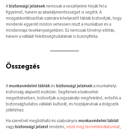
A
biztonsági jelzések
nemcsak a veszélyekre hívják fel a
figyelmet, hanem az akadálymentességet is segítik. A
mozgáskorlátozottak számára kihelyezett táblák biztosítják, hogy
mindenki egyenlő módon vehessen részt a munkában és a
mindennapi tevékenységekben. Ez nemcsak törvényi előírás,
hanem a vállalat felelősségtudatának is bizonyítéka.
Összegzés
A
munkavédelmi táblák
és
biztonsági jelzések
a munkahelyi
biztonság alapvető eszközei. Segítenek a balesetek
megelőzésében, biztosítják a jogszabályi megfelelést, erősítik a
biztonságtudatos vállalati kultúrát, és hozzájárulnak a dolgozók
jóllétéhez.
Ha szeretnél megbízható és szabványos
munkavédelmi táblát
vagy
biztonsági jelzést
rendelni,
nézd meg termékkínálatunkat
,