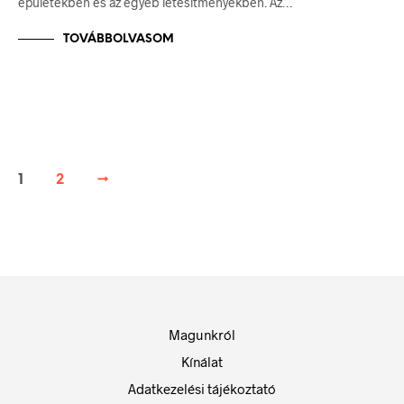
épületekben és az egyéb létesítményekben. Az…
TOVÁBBOLVASOM
1
2
→
Magunkról
Kínálat
Adatkezelési tájékoztató