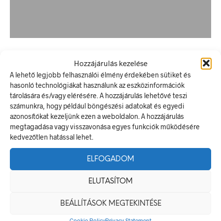
A Munkavédelmi Rendelet és a
Hozzájárulás kezelése
Biztonsági Táblák: Az Ellenőrzés
A lehető legjobb felhasználói élmény érdekében sütiket és
hasonló technológiákat használunk az eszközinformációk
és Tudatosság Fontossága
tárolására és/vagy elérésére. A hozzájárulás lehetővé teszi
számunkra, hogy például böngészési adatokat és egyedi
A munkavédelem és a biztonság táblák minden országban
azonosítókat kezeljünk ezen a weboldalon. A hozzájárulás
alapvető fontosságúak a munkahelyek megfelelő működése és…
megtagadása vagy visszavonása egyes funkciók működésére
kedvezőtlen hatással lehet.
TOVÁBBOLVASOM
ELFOGADOM
ELUTASÍTOM
INFORMÁCIÓK
BEÁLLÍTÁSOK MEGTEKINTÉSE
Cookie Policy
Privacy Statement