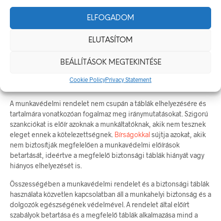
viselésére
vonatkozóan.
ELFOGADOM
A rendelet részletesen meghatározza a táblák elhelyezési helyét
és azok megfelelő méretét és tartalmát is. Fontos, hogy a táblák
ELUTASÍTOM
könnyen észlelhető helyen legyenek elhelyezve, és jól láthatók
legyenek a dolgozók számára minden szögből. Emellett a
BEÁLLÍTÁSOK MEGTEKINTÉSE
táblákon szereplő információk világosak és érthetőek kell
legyenek, hogy minden munkavállaló számára egyértelmű legyen,
Cookie Policy
Privacy Statement
milyen veszélyekre hívják fel a figyelmet.
A munkavédelmi rendelet nem csupán a táblák elhelyezésére és
tartalmára vonatkozóan fogalmaz meg iránymutatásokat. Szigorú
szankciókat is előír azoknak a munkáltatóknak, akik nem tesznek
eleget ennek a kötelezettségnek.
Bírságokkal
sújtja azokat, akik
nem biztosítják megfelelően a munkavédelmi előírások
betartását, ideértve a megfelelő biztonsági táblák hiányát vagy
hiányos elhelyezését is.
Összességében a munkavédelmi rendelet és a biztonsági táblák
használata közvetlen kapcsolatban áll a munkahelyi biztonság és a
dolgozók egészségének védelmével. A rendelet által előírt
szabályok betartása és a megfelelő táblák alkalmazása mind a