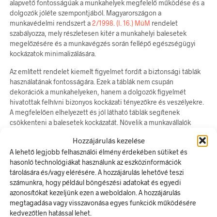
alapvető fontosságúak a munkahelyek megfelelő működése és a
dolgozók jóléte szempontjából. Magyarországon a
munkavédelmi rendszert a
2/1998. (I. 16.) MüM
rendelet
szabályozza, mely részletesen kitér a munkahelyi balesetek
megelőzésére és a munkavégzés során fellépő egészségügyi
kockázatok minimalizálására.
Az említett rendelet kiemelt figyelmet fordít a biztonsági táblák
használatának fontosságára. Ezek a táblák nem csupán
dekorációk a munkahelyeken, hanem a dolgozók figyelmét
hivatottak felhívni bizonyos kockázati tényezőkre és veszélyekre.
A megfelelően elhelyezett és jól látható táblák segítenek
csökkenteni a balesetek kockázatát. Növelik a munkavállalók
tudatosságát azokról az intézkedésekről és szabályokról,
Hozzájárulás kezelése
amelyeket betartva biztonságosan végezhetik munkájukat.
A lehető legjobb felhasználói élmény érdekében sütiket és
A munkavédelmi rendelet kimondja, hogy a munkáltatóknak
hasonló technológiákat használunk az eszközinformációk
kötelességük gondoskodni arról, hogy a munkahelyeken
tárolására és/vagy elérésére. A hozzájárulás lehetővé teszi
megfelelő mennyiségű és minőségű biztonsági tábla legyen
számunkra, hogy például böngészési adatokat és egyedi
elhelyezve. Ezek a táblák különböző jelzéseket,
azonosítókat kezeljünk ezen a weboldalon. A hozzájárulás
figyelmeztetéseket
, vagy
utasításokat
tartalmazhatnak, például
megtagadása vagy visszavonása egyes funkciók működésére
tűzveszélyre
,
mérgező anyagokra
, vagy
védőfelszerelés
kedvezőtlen hatással lehet.