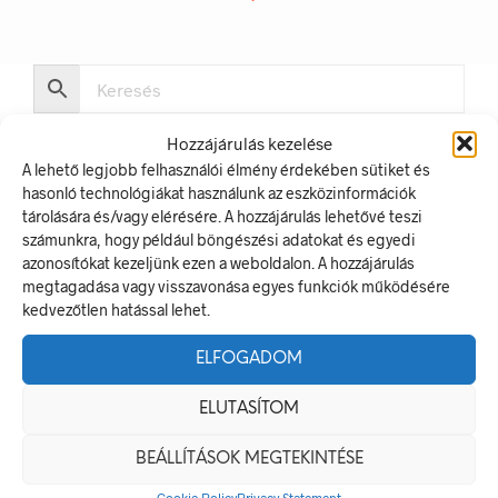
Hozzájárulás kezelése
A lehető legjobb felhasználói élmény érdekében sütiket és
hasonló technológiákat használunk az eszközinformációk
tárolására és/vagy elérésére. A hozzájárulás lehetővé teszi
LEGUTÓBBI BEJEGYZÉSEK
számunkra, hogy például böngészési adatokat és egyedi
azonosítókat kezeljünk ezen a weboldalon. A hozzájárulás
megtagadása vagy visszavonása egyes funkciók működésére
Munkavédelmi Táblák És Biztonsági Jelzések – Miért
kedvezőtlen hatással lehet.
Nélkülözhetetlenek A Munkahelyen?
Jól Láthatósági Mellény: Miért Fontos, Hogyan Válaszd Ki,
ELFOGADOM
És Hogyan Teheted Egyedivé?
Céges Logóval Ellátott Pólók: Az Identitás És Csapatszellem
ELUTASÍTOM
Megtestesítői
BEÁLLÍTÁSOK MEGTEKINTÉSE
A Biztonságos Hulladékgazdálkodás: A Hulladékgyűjtő
Jelek Fontossága
Cookie Policy
Privacy Statement