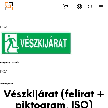
0
POA
Property Details
POA
Description
Vészkijárat (felirat +
piktogram, ISO)