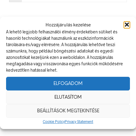
Hozzájárulás kezelése
A lehető legjobb felhasználói élmény érdekében sütiket és
LEGUTÓBBI BEJEGYZÉSEK
hasonló technológiákat használunk az eszközinformációk
tárolására és/vagy elérésére. A hozzájárulás lehetővé teszi
Munkavédelmi Táblák És Biztonsági Jelzések – Miért
számunkra, hogy például böngészési adatokat és egyedi
Nélkülözhetetlenek A Munkahelyen?
azonosítókat kezeljünk ezen a weboldalon. A hozzájárulás
megtagadása vagy visszavonása egyes funkciók működésére
Jól Láthatósági Mellény: Miért Fontos, Hogyan Válaszd Ki,
kedvezőtlen hatással lehet.
És Hogyan Teheted Egyedivé?
Céges Logóval Ellátott Pólók: Az Identitás És Csapatszellem
ELFOGADOM
Megtestesítői
A Biztonságos Hulladékgazdálkodás: A Hulladékgyűjtő
ELUTASÍTOM
Jelek Fontossága
BEÁLLÍTÁSOK MEGTEKINTÉSE
A Munkavédelmi Rendelet És A Biztonsági Táblák: Az
Ellenőrzés És Tudatosság Fontossága
Cookie Policy
Privacy Statement