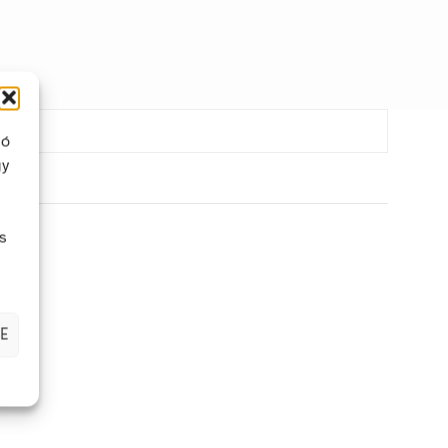
ló
gy
s
E