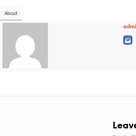
About
adm
Leav