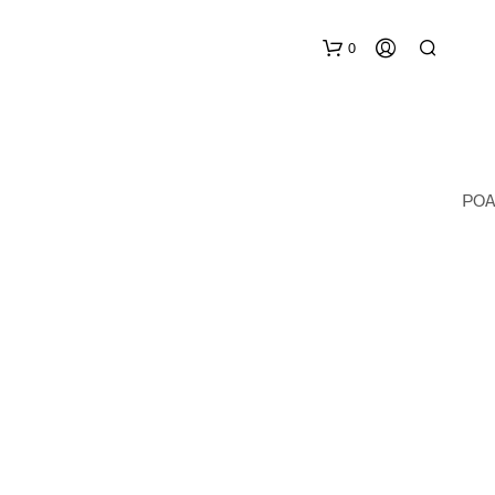
0
POA