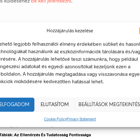
ás küldéséhez
be kell jelentkezni
.
Hozzájárulás kezelése
lehető legjobb felhasználói élmény érdekében sütiket és hason
chnológiákat használunk az eszközinformációk tárolására és/va
érésére. A hozzájárulás lehetővé teszi számunkra, hogy például
ngészési adatokat és egyedi azonosítókat kezeljünk ezen a
boldalon. A hozzájárulás megtagadása vagy visszavonása egye
nkciók működésére kedvezőtlen hatással lehet.
ek – Miért Nélkülözhetetlenek A Munkahelyen?
ELFOGADOM
ELUTASÍTOM
BEÁLLÍTÁSOK MEGTEKINTÉS
gyan Válaszd Ki, És Hogyan Teheted Egyedivé?
 És Csapatszellem Megtestesítői
Cookie Policy
Privacy Statement
ladékgyűjtő Jelek Fontossága
Táblák: Az Ellenőrzés És Tudatosság Fontossága