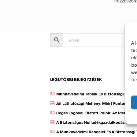
Hozzászól
A 
te
el
bö
we
fu
LEGUTÓBBI BEJEGYZÉSEK
Munkavédelmi Táblák És Biztonsági Jelzés
Jól Láthatósági Mellény: Miért Fontos, Ho
Céges Logóval Ellátott Pólók: Az Identitás
A Biztonságos Hulladékgazdálkodás: A Hul
A Munkavédelmi Rendelet És A Biztonsági 