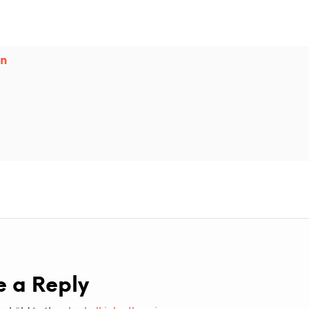
in
e a Reply