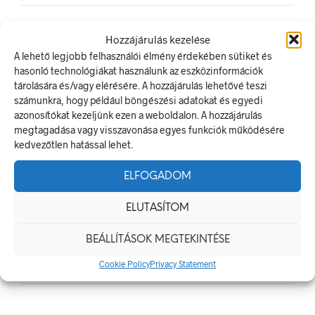
Hozzájárulás kezelése
LEGUTÓBBI BEJEGYZÉSEK
A lehető legjobb felhasználói élmény érdekében sütiket és
hasonló technológiákat használunk az eszközinformációk
Munkavédelmi Táblák És Biztonsági Jelzések – Miért
tárolására és/vagy elérésére. A hozzájárulás lehetővé teszi
Nélkülözhetetlenek A Munkahelyen?
számunkra, hogy például böngészési adatokat és egyedi
azonosítókat kezeljünk ezen a weboldalon. A hozzájárulás
Jól Láthatósági Mellény: Miért Fontos, Hogyan Válaszd Ki,
megtagadása vagy visszavonása egyes funkciók működésére
És Hogyan Teheted Egyedivé?
kedvezőtlen hatással lehet.
Céges Logóval Ellátott Pólók: Az Identitás És Csapatszellem
Megtestesítői
ELFOGADOM
A Biztonságos Hulladékgazdálkodás: A Hulladékgyűjtő
Jelek Fontossága
ELUTASÍTOM
A Munkavédelmi Rendelet És A Biztonsági Táblák: Az
BEÁLLÍTÁSOK MEGTEKINTÉSE
Ellenőrzés És Tudatosság Fontossága
Cookie Policy
Privacy Statement