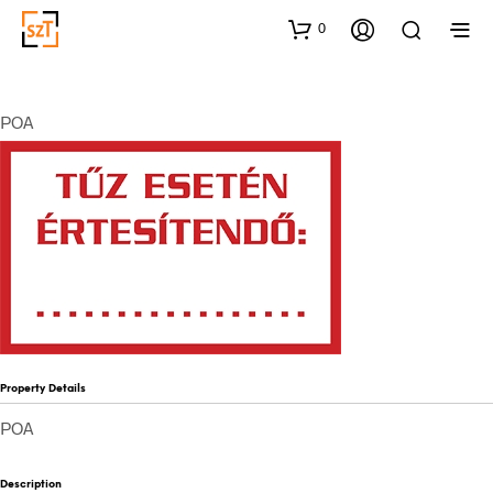
0
POA
Property Details
POA
Description