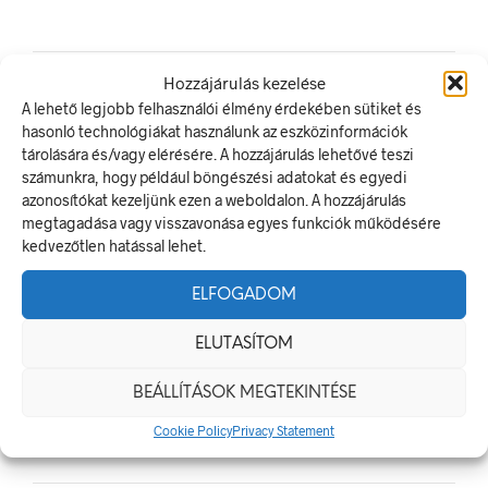
Hozzájárulás kezelése
A lehető legjobb felhasználói élmény érdekében sütiket és
LEGUTÓBBI BEJEGYZÉSEK
hasonló technológiákat használunk az eszközinformációk
tárolására és/vagy elérésére. A hozzájárulás lehetővé teszi
Munkavédelmi Táblák És Biztonsági Jelzések – Miért
számunkra, hogy például böngészési adatokat és egyedi
Nélkülözhetetlenek A Munkahelyen?
azonosítókat kezeljünk ezen a weboldalon. A hozzájárulás
megtagadása vagy visszavonása egyes funkciók működésére
Jól Láthatósági Mellény: Miért Fontos, Hogyan Válaszd Ki,
kedvezőtlen hatással lehet.
És Hogyan Teheted Egyedivé?
Céges Logóval Ellátott Pólók: Az Identitás És Csapatszellem
ELFOGADOM
Megtestesítői
A Biztonságos Hulladékgazdálkodás: A Hulladékgyűjtő
ELUTASÍTOM
Jelek Fontossága
BEÁLLÍTÁSOK MEGTEKINTÉSE
A Munkavédelmi Rendelet És A Biztonsági Táblák: Az
Ellenőrzés És Tudatosság Fontossága
Cookie Policy
Privacy Statement