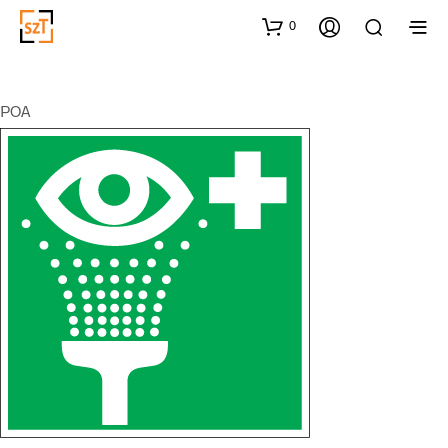
0
POA