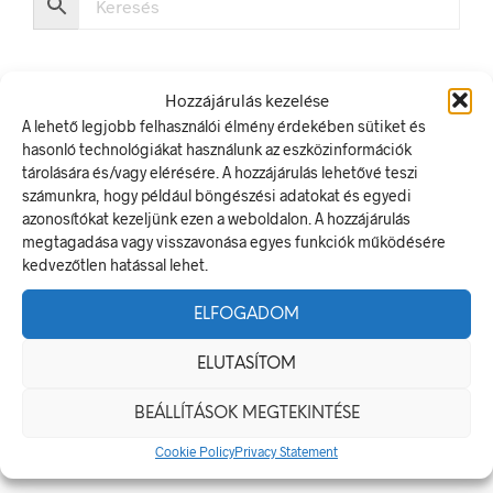
Hozzájárulás kezelése
A lehető legjobb felhasználói élmény érdekében sütiket és
hasonló technológiákat használunk az eszközinformációk
LEGUTÓBBI BEJEGYZÉSEK
tárolására és/vagy elérésére. A hozzájárulás lehetővé teszi
számunkra, hogy például böngészési adatokat és egyedi
Munkavédelmi Táblák És Biztonsági Jelzések – Miért
azonosítókat kezeljünk ezen a weboldalon. A hozzájárulás
Nélkülözhetetlenek A Munkahelyen?
megtagadása vagy visszavonása egyes funkciók működésére
Jól Láthatósági Mellény: Miért Fontos, Hogyan Válaszd Ki,
kedvezőtlen hatással lehet.
És Hogyan Teheted Egyedivé?
ELFOGADOM
Céges Logóval Ellátott Pólók: Az Identitás És Csapatszellem
Megtestesítői
ELUTASÍTOM
A Biztonságos Hulladékgazdálkodás: A Hulladékgyűjtő
Jelek Fontossága
BEÁLLÍTÁSOK MEGTEKINTÉSE
A Munkavédelmi Rendelet És A Biztonsági Táblák: Az
Cookie Policy
Privacy Statement
Ellenőrzés És Tudatosság Fontossága