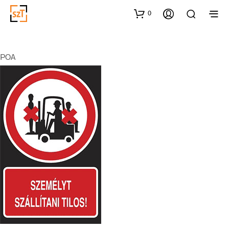
0
POA