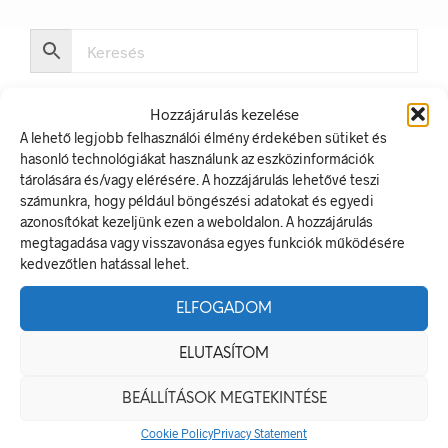
Hozzájárulás kezelése
A lehető legjobb felhasználói élmény érdekében sütiket és
hasonló technológiákat használunk az eszközinformációk
tárolására és/vagy elérésére. A hozzájárulás lehetővé teszi
LEGUTÓBBI BEJEGYZÉSEK
számunkra, hogy például böngészési adatokat és egyedi
azonosítókat kezeljünk ezen a weboldalon. A hozzájárulás
Munkavédelmi Táblák És Biztonsági Jelzések – Miért
megtagadása vagy visszavonása egyes funkciók működésére
Nélkülözhetetlenek A Munkahelyen?
kedvezőtlen hatással lehet.
Jól Láthatósági Mellény: Miért Fontos, Hogyan Válaszd Ki,
És Hogyan Teheted Egyedivé?
ELFOGADOM
Céges Logóval Ellátott Pólók: Az Identitás És Csapatszellem
ELUTASÍTOM
Megtestesítői
A Biztonságos Hulladékgazdálkodás: A Hulladékgyűjtő
BEÁLLÍTÁSOK MEGTEKINTÉSE
Jelek Fontossága
Cookie Policy
Privacy Statement
A Munkavédelmi Rendelet És A Biztonsági Táblák: Az