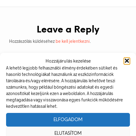
Leave a Reply
Hozzászólás küldéséhez
be kell jelentkezni
.
Hozzájárulás kezelése
A lehető legjobb felhasználói élmény érdekében sütiket és
hasonló technológiákat használunk az eszközinformációk
tárolására és/vagy elérésére. A hozzájárulás lehetővé teszi
számunkra, hogy például böngészési adatokat és egyedi
azonosítókat kezeljünk ezen a weboldalon. A hozzájárulás
megtagadása vagy visszavonása egyes funkciók működésére
kedvezőtlen hatással lehet.
LEGUTÓBBI BEJEGYZÉSEK
ELFOGADOM
Munkavédelmi Táblák És Biztonsági Jelzések – Miért
Nélkülözhetetlenek A Munkahelyen?
ELUTASÍTOM