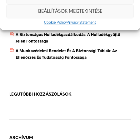
Jól Láthatósági Mellény: Miért Fontos, Hogyan Válaszd Ki,
És Hogyan Teheted Egyedivé?
BEÁLLÍTÁSOK MEGTEKINTÉSE
Céges Logóval Ellátott Pólók: Az Identitás És Csapatszellem
Cookie Policy
Privacy Statement
Megtestesítői
A Biztonságos Hulladékgazdálkodás: A Hulladékgyűjtő
Jelek Fontossága
A Munkavédelmi Rendelet És A Biztonsági Táblák: Az
Ellenőrzés És Tudatosság Fontossága
LEGUTÓBBI HOZZÁSZÓLÁSOK
ARCHÍVUM