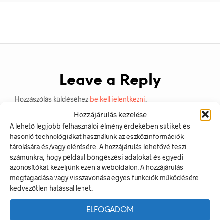
Leave a Reply
Hozzászólás küldéséhez
be kell jelentkezni
.
Hozzájárulás kezelése
A lehető legjobb felhasználói élmény érdekében sütiket és
hasonló technológiákat használunk az eszközinformációk
tárolására és/vagy elérésére. A hozzájárulás lehetővé teszi
számunkra, hogy például böngészési adatokat és egyedi
azonosítókat kezeljünk ezen a weboldalon. A hozzájárulás
megtagadása vagy visszavonása egyes funkciók működésére
kedvezőtlen hatással lehet.
LEGUTÓBBI BEJEGYZÉSEK
ELFOGADOM