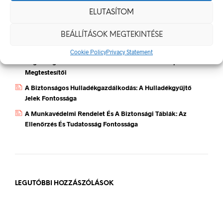
Munkavédelmi Táblák És Biztonsági Jelzések – Miért
ELUTASÍTOM
Nélkülözhetetlenek A Munkahelyen?
BEÁLLÍTÁSOK MEGTEKINTÉSE
Jól Láthatósági Mellény: Miért Fontos, Hogyan Válaszd Ki,
És Hogyan Teheted Egyedivé?
Cookie Policy
Privacy Statement
Céges Logóval Ellátott Pólók: Az Identitás És Csapatszellem
Megtestesítői
A Biztonságos Hulladékgazdálkodás: A Hulladékgyűjtő
Jelek Fontossága
A Munkavédelmi Rendelet És A Biztonsági Táblák: Az
Ellenőrzés És Tudatosság Fontossága
LEGUTÓBBI HOZZÁSZÓLÁSOK