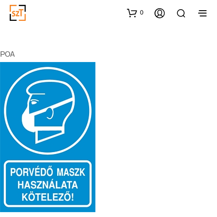
0
POA