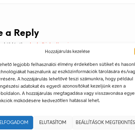
e a Reply
ás küldéséhez
be kell jelentkezni
.
Hozzájárulás kezelése
lehető legjobb felhasználói élmény érdekében sütiket és hason
chnológiákat használunk az eszközinformációk tárolására és/va
érésére. A hozzájárulás lehetővé teszi számunkra, hogy például
ngészési adatokat és egyedi azonosítókat kezeljünk ezen a
boldalon. A hozzájárulás megtagadása vagy visszavonása egye
nkciók működésére kedvezőtlen hatással lehet.
ELFOGADOM
ELUTASÍTOM
BEÁLLÍTÁSOK MEGTEKINTÉS