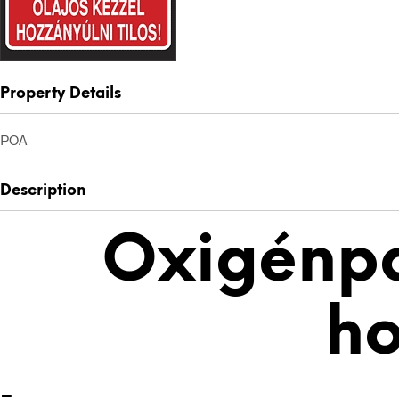
Property Details
POA
Description
Oxigénpa
ho
-