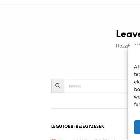
Leav
Hozzászól
A 
te
el
bö
we
fu
LEGUTÓBBI BEJEGYZÉSEK