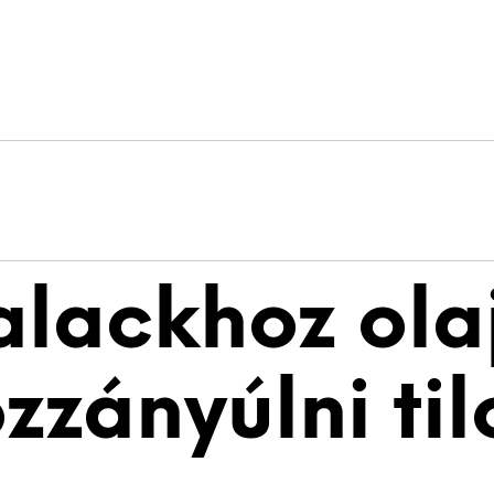
lackhoz olaj
zzányúlni til