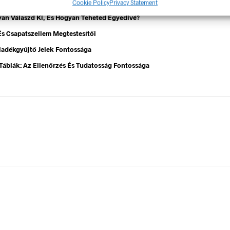
ek – Miért Nélkülözhetetlenek A Munkahelyen?
Cookie Policy
Privacy Statement
gyan Válaszd Ki, És Hogyan Teheted Egyedivé?
 És Csapatszellem Megtestesítői
ladékgyűjtő Jelek Fontossága
Táblák: Az Ellenőrzés És Tudatosság Fontossága