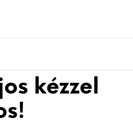
os kézzel
os!