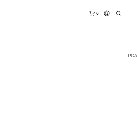
0
POA