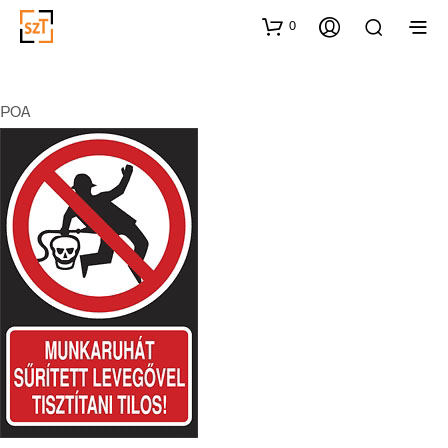
0
POA