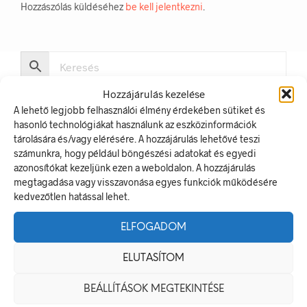
Hozzászólás küldéséhez
be kell jelentkezni
.
Hozzájárulás kezelése
A lehető legjobb felhasználói élmény érdekében sütiket és
hasonló technológiákat használunk az eszközinformációk
tárolására és/vagy elérésére. A hozzájárulás lehetővé teszi
számunkra, hogy például böngészési adatokat és egyedi
LEGUTÓBBI BEJEGYZÉSEK
azonosítókat kezeljünk ezen a weboldalon. A hozzájárulás
megtagadása vagy visszavonása egyes funkciók működésére
Munkavédelmi Táblák És Biztonsági Jelzések – Miért
kedvezőtlen hatással lehet.
Nélkülözhetetlenek A Munkahelyen?
Jól Láthatósági Mellény: Miért Fontos, Hogyan Válaszd Ki,
ELFOGADOM
És Hogyan Teheted Egyedivé?
ELUTASÍTOM
Céges Logóval Ellátott Pólók: Az Identitás És Csapatszellem
Megtestesítői
BEÁLLÍTÁSOK MEGTEKINTÉSE
A Biztonságos Hulladékgazdálkodás: A Hulladékgyűjtő