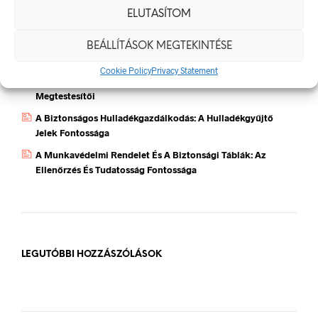
Munkavédelmi Táblák És Biztonsági Jelzések – Miért
ELUTASÍTOM
Nélkülözhetetlenek A Munkahelyen?
Jól Láthatósági Mellény: Miért Fontos, Hogyan Válaszd Ki,
BEÁLLÍTÁSOK MEGTEKINTÉSE
És Hogyan Teheted Egyedivé?
Cookie Policy
Privacy Statement
Céges Logóval Ellátott Pólók: Az Identitás És Csapatszellem
Megtestesítői
A Biztonságos Hulladékgazdálkodás: A Hulladékgyűjtő
Jelek Fontossága
A Munkavédelmi Rendelet És A Biztonsági Táblák: Az
Ellenőrzés És Tudatosság Fontossága
LEGUTÓBBI HOZZÁSZÓLÁSOK