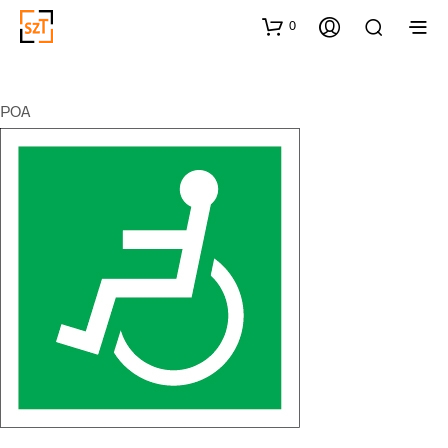
0
POA