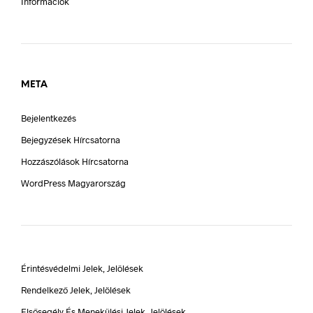
Információk
META
Bejelentkezés
Bejegyzések Hírcsatorna
Hozzászólások Hírcsatorna
WordPress Magyarország
Érintésvédelmi Jelek, Jelölések
Rendelkező Jelek, Jelölések
Elsősegély És Menekülési Jelek, Jelölések