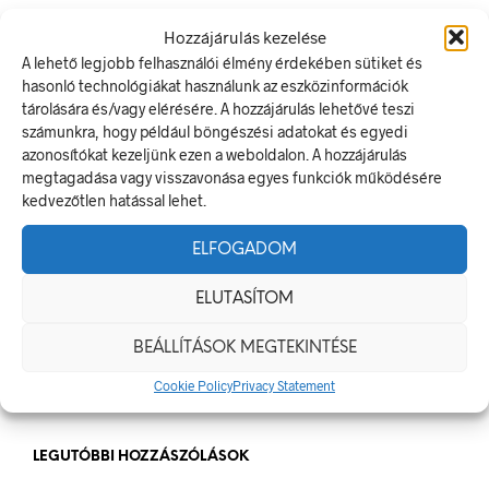
LEGUTÓBBI BEJEGYZÉSEK
Hozzájárulás kezelése
A lehető legjobb felhasználói élmény érdekében sütiket és
Munkavédelmi Táblák És Biztonsági Jelzések – Miért
hasonló technológiákat használunk az eszközinformációk
Nélkülözhetetlenek A Munkahelyen?
tárolására és/vagy elérésére. A hozzájárulás lehetővé teszi
számunkra, hogy például böngészési adatokat és egyedi
Jól Láthatósági Mellény: Miért Fontos, Hogyan Válaszd Ki,
azonosítókat kezeljünk ezen a weboldalon. A hozzájárulás
És Hogyan Teheted Egyedivé?
megtagadása vagy visszavonása egyes funkciók működésére
Céges Logóval Ellátott Pólók: Az Identitás És Csapatszellem
kedvezőtlen hatással lehet.
Megtestesítői
A Biztonságos Hulladékgazdálkodás: A Hulladékgyűjtő
ELFOGADOM
Jelek Fontossága
ELUTASÍTOM
A Munkavédelmi Rendelet És A Biztonsági Táblák: Az
Ellenőrzés És Tudatosság Fontossága
BEÁLLÍTÁSOK MEGTEKINTÉSE
Cookie Policy
Privacy Statement
LEGUTÓBBI HOZZÁSZÓLÁSOK